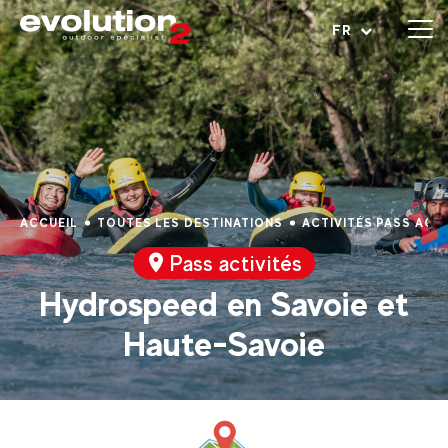
Ouvrir le menu
FR
ACCUEIL
TOUTES LES DESTINATIONS
ACTIVITÉS PASS ACTI
Pass activités
Hydrospeed en Savoie et
Haute-Savoie