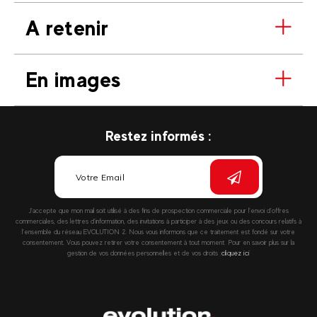
A retenir
En images
Restez informés :
J’accepte que mon mail soit utilisé à des fins de prospection commerciale pour l’envoi d’offres
commerciales, des lettres d’information, des invitations à participer à des jeux ou des concours relatifs à
l’ensemble du réseau EVOLUTION 2. Nous vous informons que ce traitement est fondé sur votre
consentement. Vous pouvez retirer votre consentement à tout moment. Pour en savoir plus sur la
gestion de vos données personnelles et de vos droits :
cliquez ici