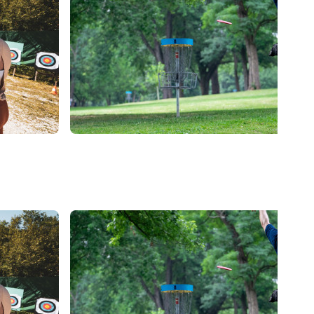
15
€
Les Arcs 1950/2000
s
FRISBEE GOLF I Adulte
ns)
Enfant (Dès 8 ans)