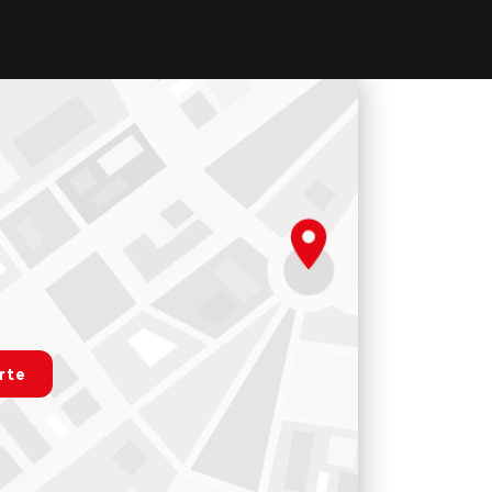
.map
rte
r