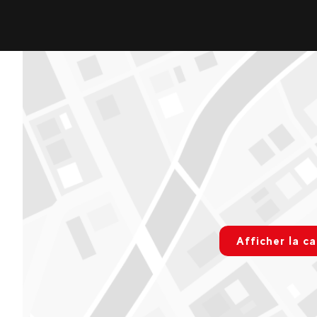
rgpd.advert
Afficher la ca
Paramétre