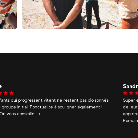
€
Les Arcs 1950/2000
Dè
 et
TIR À L'ARC INITIATION I
Adulte et Enfant (Dès 8 a
e
Sandr
fants qui progressent vitent ne restent pas cloisonnés
Super é
 groupe initial. Ponctualité à souligner également !
de leur
 On vous conseille +++
apprent
Romain 