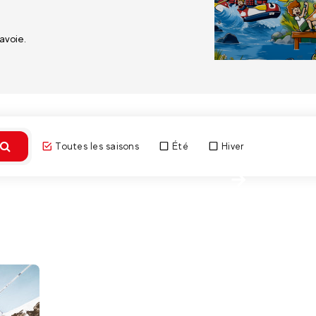
avoie.
Toutes les saisons
Été
Hiver
Découvri