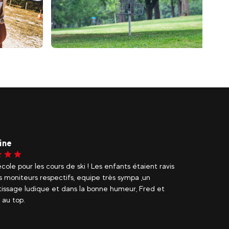
15
€
Les Arcs 1950/2000
s
FRISBEE GOLF I Adulte
ns)
Enfant (Dès 8 ans)
ine
Gaell
cole pour les cours de ski ! Les enfants étaient ravis
Merci à
s moniteurs respectifs, equipe très sympa ,un
notre Lo
issage ludique et dans la bonne humeur, Fred et
en elle
au top.
notre pr