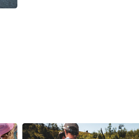
€
€
u