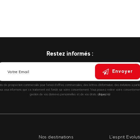
Restez informés :
Envoyer
fins de prospection commerciale pour l’envoi d’offres commerciales, des lettres d’information, des invitations à parti
vous informons que ce traitement est fondé sur votre consentement. Vous pouvez retirer votre consentement à
gestion de vos données personnelles et de vos droits :
cliquez ici
Nos destinations
L'esprit Evolut