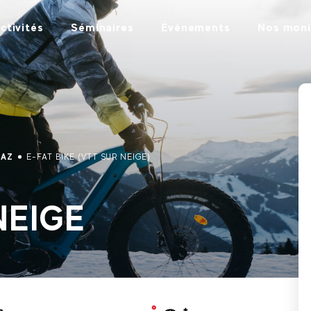
ctivités
Séminaires
Évènements
Nos moni
IAZ
E-FAT BIKE (VTT SUR NEIGE)
NEIGE