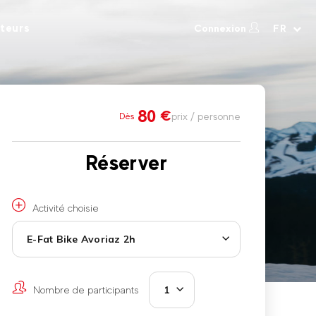
teurs
Connexion
FR
80
€
prix / personne
Dès
Réserver
Activité choisie
E-Fat Bike Avoriaz 2h
Nombre de participants
1