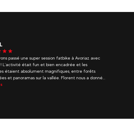
L
Gilles
ons passé une super session fatbike à Avoriaz avec
Super m
 ! L’activité était fun et bien encadrée et les
possible.
s étaient absolument magnifiques, entre forêts
es et panoramas sur la vallée. Florent nous a donné...
us