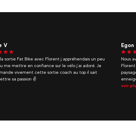
e V
Egon 
la sortie Fat Bike avec Florent j appréhendais un peu
Nous av
 su me mettre en confiance sur le vélo j’ai adoré. Je
Florent
ande vivement cette sortie coach au top il sait
paysage
ettre sa passion ✌️
enneigé
voir pl