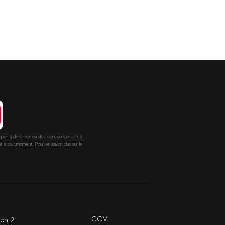
ciper à des jeux ou des concours relatifs à
 tout moment. Pour en savoir plus sur la
CGV
ion 2