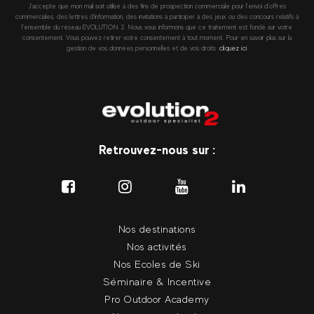
J’accepte que mon mail soit utilisé à des fins de prospection commerciale pour l’envoi d’offres
commerciales, des lettres d’information, des invitations à participer à des jeux ou des concours relatifs à
l’ensemble du réseau EVOLUTION 2. Nous vous informons que ce traitement est fondé sur votre
consentement. Vous pouvez retirer votre consentement à tout moment. Pour en savoir plus sur la
gestion de vos données personnelles et de vos droits :
cliquez ici
Retrouvez-nous sur :
Nos destinations
Nos activités
Nos Ecoles de Ski
Séminaire & Incentive
Pro Outdoor Academy