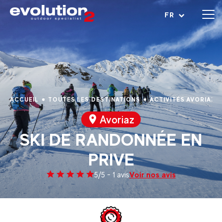
Ouvrir le menu
FR
ACCUEIL
TOUTES LES DESTINATIONS
ACTIVITÉS AVORIAZ
Avoriaz
SKI DE RANDONNÉE EN
PRIVE
Voir nos avis
5/5 - 1 avis