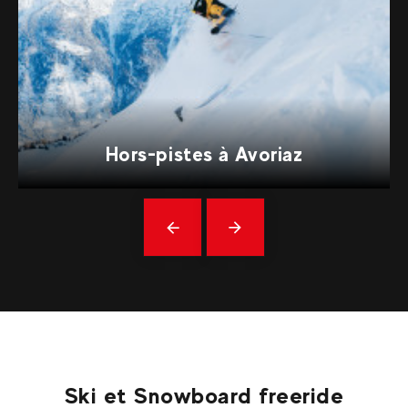
Hors-pistes à Avoriaz
Précédent
En
savoir
plus
Ski et Snowboard freeride