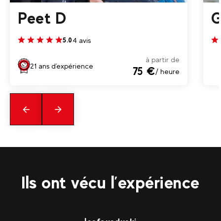
Peet D
G
4 avis
5.0
à partir de
21 ans d'expérience
75 €
/ heure
Précédent
En
savoir
plus
Ils ont vécu l’expérience