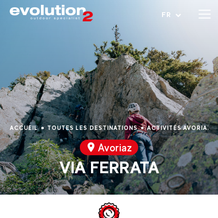
Ouvrir le menu
FR
ACCUEIL
TOUTES LES DESTINATIONS
ACTIVITÉS AVORIAZ
Avoriaz
VIA FERRATA