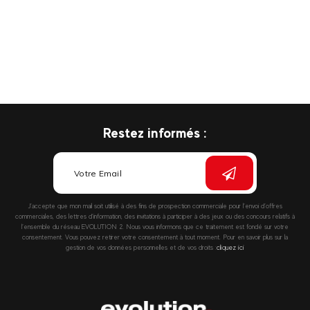
Restez informés :
J’accepte que mon mail soit utilisé à des fins de prospection commerciale pour l’envoi d’offres
commerciales, des lettres d’information, des invitations à participer à des jeux ou des concours relatifs à
l’ensemble du réseau EVOLUTION 2. Nous vous informons que ce traitement est fondé sur votre
consentement. Vous pouvez retirer votre consentement à tout moment. Pour en savoir plus sur la
gestion de vos données personnelles et de vos droits :
cliquez ici