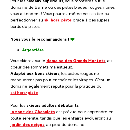
Pour les
niveaux supérieurs
, vous monterez sur le
domaine de Balme où des pistes bleues, rouges, noires
vous attendent ! Vous pourrez même vous initier ou
perfectionner au
ski hors-piste
grâce à des supers
bords de pistes.
Nous vous le recommandons !
❤️
Argentière
Vous skierez sur le
domaine des Grands Montets
, au
coeur des sommets majestueux.
Adapté aux bons skieurs
, les pistes rouges ne
manqueront pas pour enchaîner les virages. C'est un
domaine également réputé pour la pratique du
ski hors-piste
.
Pour les
skieurs adultes débutants
,
la zone des Chosalets
est prévue pour apprendre en
toute sérénité, tandis que les
enfants
évolueront au
jardin des neiges
, au pied du domaine.