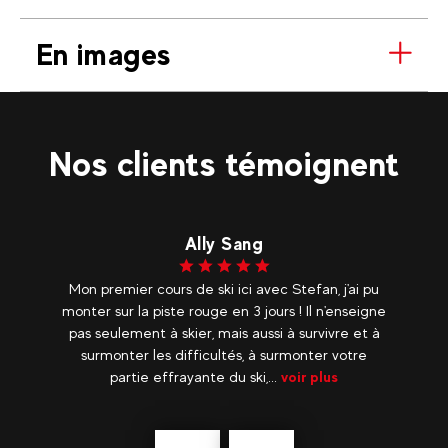
En images
Nos clients témoignent
Ally Sang
er
Mon premier cours de ski ici avec Stefan, j'ai pu
Vo
a
monter sur la piste rouge en 3 jours ! Il n'enseigne
s
Il
pas seulement à skier, mais aussi à survivre et à
nde
surmonter les difficultés, à surmonter votre
sy
partie effrayante du ski,...
voir plus