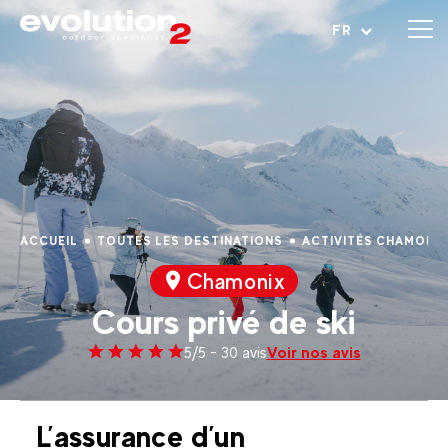
Ouvrir le menu
FR
ACCUEIL
TOUTES LES DESTINATIONS
ACTIVITÉS CHAMONI
Chamonix
Cours privé de ski
Voir nos avis
5/5 - 30 avis
L’assurance d’un