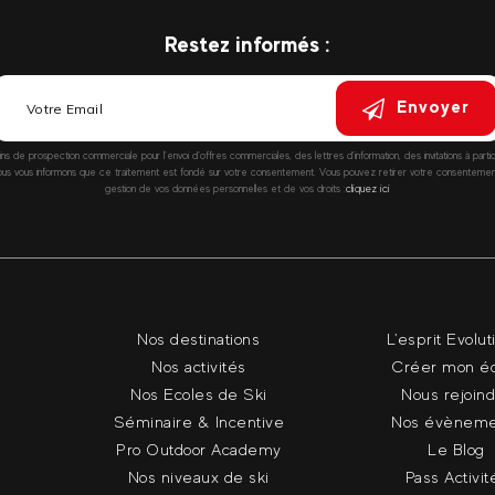
Restez informés :
Envoyer
fins de prospection commerciale pour l’envoi d’offres commerciales, des lettres d’information, des invitations à parti
vous informons que ce traitement est fondé sur votre consentement. Vous pouvez retirer votre consentement à
gestion de vos données personnelles et de vos droits :
cliquez ici
Nos destinations
L'esprit Evolut
Nos activités
Créer mon é
Nos Ecoles de Ski
Nous rejoin
Séminaire & Incentive
Nos évèneme
Pro Outdoor Academy
Le Blog
Nos niveaux de ski
Pass Activit