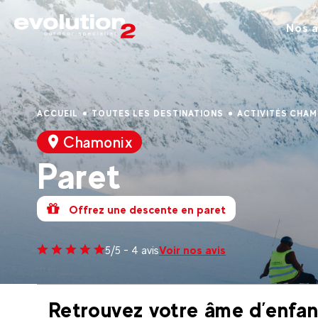
Nos a
ACCUEIL
TOUTES LES DESTINATIONS
ACTIVITÉS CHAM
Chamonix
Paret
Offrez une descente en paret
Voir nos avis
5/5 - 4 avis
Retrouvez votre âme d’enfant