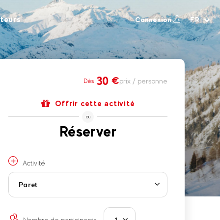
teurs
Connexion
FR
30
€
prix / personne
Dès
Offrir cette activité
ou
Réserver
Activité
Paret
Nombre de participants