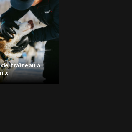
 de traîneau à
nix