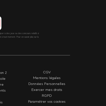
ciper à des jeux ou des concours relatifs à
 tout moment. Pour en savoir plus sur la
CGV
ion 2
Mentions légales
cole
Données Personnelles
dre
Exercer mes droits
nts
RGPD
Paramétrer vos cookies
és