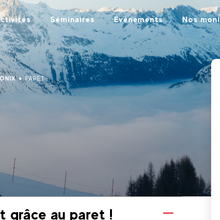
ctivités
Séminaires
Évènements
Nos moni
ONIX
PARET
 grâce au paret !