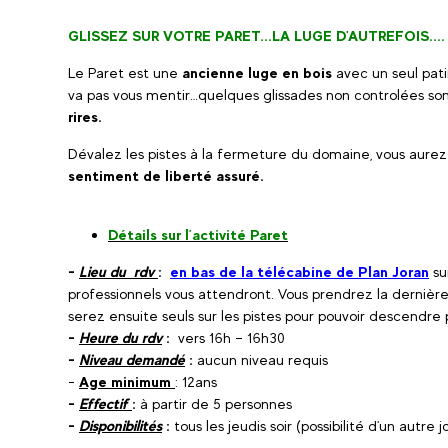
GLISSEZ SUR VOTRE PARET...LA LUGE D'AUTREFOIS....
Le Paret est une
ancienne luge en bois
avec un seul pati
va pas vous mentir…quelques glissades non controlées son
rires.
Dévalez les pistes à la fermeture du domaine, vous aurez
sentiment de liberté assuré.
Détails sur l’activité Paret
-
Lieu du rdv
:
en bas de la télécabine de Plan Joran
su
professionnels vous attendront. Vous prendrez la derni
serez ensuite seuls sur les pistes pour pouvoir descendr
-
Heure du rdv
:
vers 16h – 16h30
-
Niveau demandé
:
aucun niveau requis
-
Age minimum
: 12ans
-
Effectif
:
à partir de 5 personnes
-
Disponibilités
:
tous les jeudis soir (possibilité d'un autre