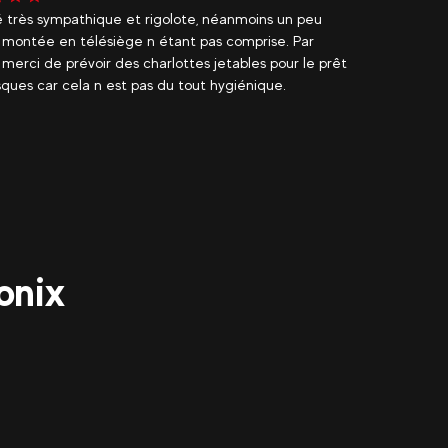
é très sympathique et rigolote, néanmoins un peu
J'ai pas
a montée en télésiège n étant pas comprise. Par
Toutes 
s, merci de prévoir des charlottes jetables pour le prêt
une rép
ques car cela n est pas du tout hygiénique.
guide é
onix