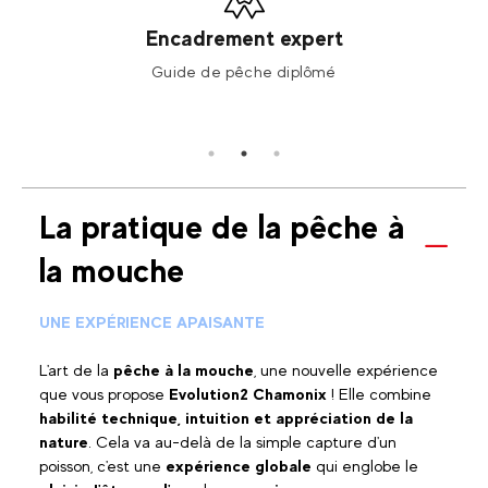
Encadrement expert
 de
Guide de pêche diplômé
M
nel
La pratique de la pêche à
la mouche
UNE EXPÉRIENCE APAISANTE
L'art de la
pêche à la mouche
, une nouvelle expérience
que vous propose
Evolution2 Chamonix
! Elle combine
habilité technique, intuition et appréciation de la
nature
. Cela va au-delà de la simple capture d'un
poisson, c'est une
expérience globale
qui englobe le