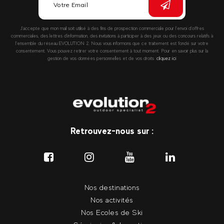
J’accepte que mon mail soit utilisé à des fins de prospection commerciale pour l’envoi d’offres
commerciales, des lettres d’information, des invitations à participer à des jeux ou des concours relatifs à
l’ensemble du réseau EVOLUTION 2. Nous vous informons que ce traitement est fondé sur votre
consentement. Vous pouvez retirer votre consentement à tout moment. Pour en savoir plus sur la
gestion de vos données personnelles et de vos droits :
cliquez ici
Retrouvez-nous sur :
Nos destinations
Nos activités
Nos Ecoles de Ski