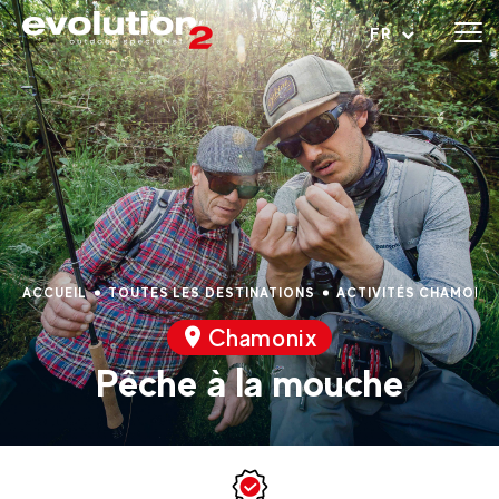
Ouvrir le menu
FR
ACCUEIL
TOUTES LES DESTINATIONS
ACTIVITÉS CHAMONI
Chamonix
Pêche à la mouche