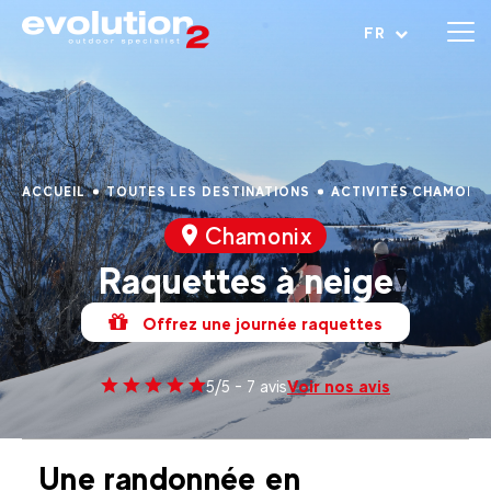
Ouvrir le menu
FR
ACCUEIL
TOUTES LES DESTINATIONS
ACTIVITÉS CHAMONI
Chamonix
Raquettes à neige
Offrez une journée raquettes
Voir nos avis
5/5 - 7 avis
Une randonnée en