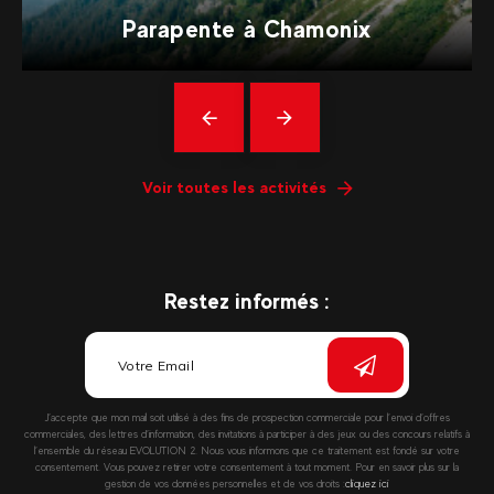
Parapente à Chamonix
Précédent
En
savoir
plus
Voir toutes les activités
Restez informés :
J’accepte que mon mail soit utilisé à des fins de prospection commerciale pour l’envoi d’offres
commerciales, des lettres d’information, des invitations à participer à des jeux ou des concours relatifs à
l’ensemble du réseau EVOLUTION 2. Nous vous informons que ce traitement est fondé sur votre
consentement. Vous pouvez retirer votre consentement à tout moment. Pour en savoir plus sur la
gestion de vos données personnelles et de vos droits :
cliquez ici