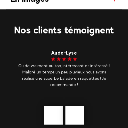
Nos clients témoignent
Aude-Lyse
es,
Guide vraiment au top, intéressant et intéressé !
No
Ce
Malgré un temps un peu pluvieux nous avons
é
na,
réalisé une superbe balade en raquettes ! Je
it
recommande !
bie
Précédent
En
savoir