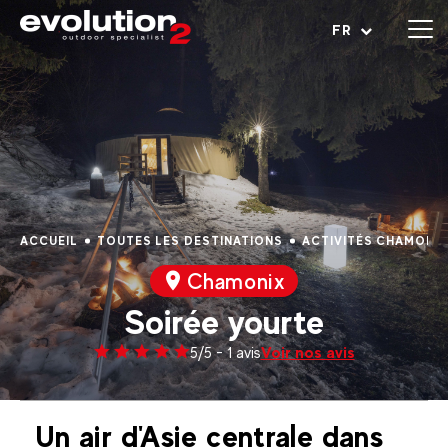
Ouvrir le menu
FR
ACCUEIL
TOUTES LES DESTINATIONS
ACTIVITÉS CHAMONI
Chamonix
Soirée yourte
Voir nos avis
5/5 - 1 avis
Un air d'Asie centrale dans