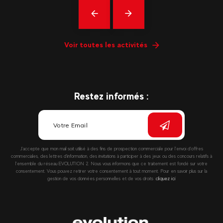
Précédent
En
savoir
plus
Voir toutes les activités
Restez informés :
J’accepte que mon mail soit utilisé à des fins de prospection commerciale pour l’envoi d’offres
commerciales, des lettres d’information, des invitations à participer à des jeux ou des concours relatifs à
l’ensemble du réseau EVOLUTION 2. Nous vous informons que ce traitement est fondé sur votre
consentement. Vous pouvez retirer votre consentement à tout moment. Pour en savoir plus sur la
gestion de vos données personnelles et de vos droits :
cliquez ici