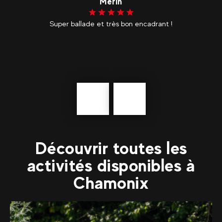
Merin
s
Super ballade et très bon encadrant !
te
a
is
é
s
Précédent
En
savoir
plus
Découvrir toutes les
activités disponibles à
Chamonix