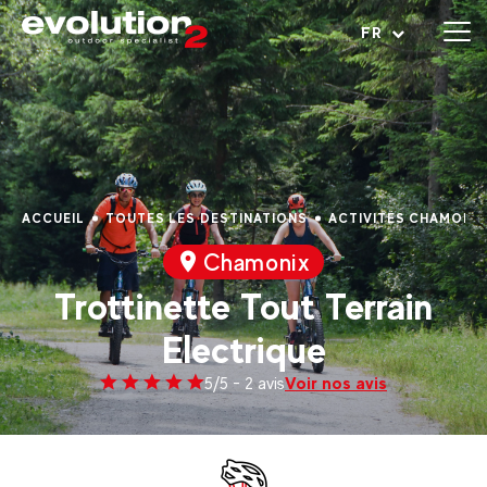
Ouvrir le menu
FR
ACCUEIL
TOUTES LES DESTINATIONS
ACTIVITÉS CHAMONI
Chamonix
Trottinette Tout Terrain
Electrique
Voir nos avis
5/5 - 2 avis