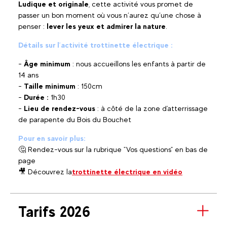
Ludique et originale
, cette activité vous promet de
passer un bon moment où vous n’aurez qu’une chose à
penser :
lever les yeux et admirer la nature
.
Détails sur l’activité trottinette électrique :
-
Âge minimum
: nous accueillons les enfants à partir de
14 ans
-
Taille minimum
: 150cm
-
Durée
:
1h30
-
Lieu de rendez-vous
: à côté de la zone d'atterrissage
de parapente du Bois du Bouchet
Pour en savoir plus:
🤔 Rendez-vous sur la rubrique "Vos questions" en bas de
page
🎥 Découvrez la
trottinette électrique en vidéo
Tarifs 2026