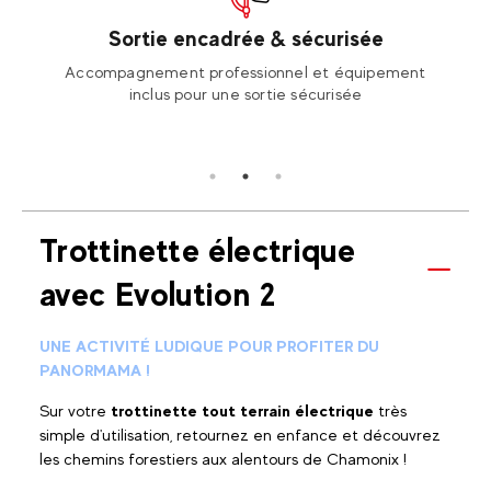
Sortie encadrée & sécurisée
les
Accompagnement professionnel et équipement
Pro
inclus pour une sortie sécurisée
ent
Trottinette électrique
avec Evolution 2
UNE ACTIVITÉ LUDIQUE POUR PROFITER DU
PANORMAMA !
Sur votre
trottinette tout terrain électrique
très
simple d'utilisation, retournez en enfance et découvrez
les chemins forestiers aux alentours de Chamonix !