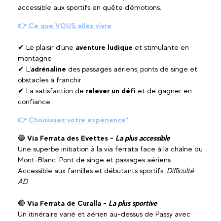
accessible aux sportifs en quête d'émotions.
👉
Ce que VOUS allez vivre
✔ Le plaisir d'une
aventure ludique
et stimulante en
montagne
✔ L'
adrénaline
des passages aériens, ponts de singe et
obstacles à franchir
✔ La satisfaction de
relever un défi
et de gagner en
confiance
👉
Choisissez votre expérience*
🔵
Via Ferrata des Evettes -
La plus accessible
Une superbe initiation à la via ferrata face à la chaîne du
Mont-Blanc. Pont de singe et passages aériens
Accessible aux familles et débutants sportifs.
Difficulté
AD
🔴
Via Ferrata de Curalla -
La plus sportive
Un itinéraire varié et aérien au-dessus de Passy avec