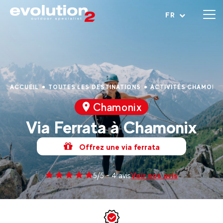
Ouvrir le menu
FR
ACCUEIL
TOUTES LES DESTINATIONS
ACTIVITÉS CHAMONI
Chamonix
Via Ferrata à Chamonix
Offrez une via ferrata
Voir nos avis
5/5 - 4 avis