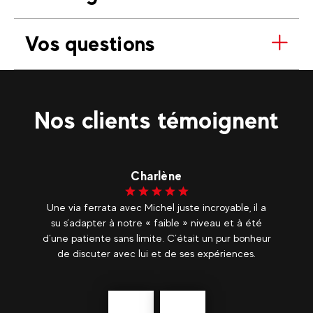
Vos questions
Nos clients témoignent
Charlène
sur
Une via ferrata avec Michel juste incroyable, il a
n
su s’adapter à notre « faible » niveau et à été
E
nt,
d’une patiente sans limite. C’était un pur bonheur
ne,
de discuter avec lui et de ses expériences.
p
jo