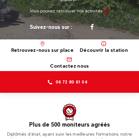
Vous pouvez retrouver nos activités
ICI
Suivez-nous sur :
Retrouvez-nous sur place
Découvrir la station
Contactez nous
06 72 80 61 04
Dans le monde entier
tre
Rendez-vous dans une de nos 30 destinations en France et
É