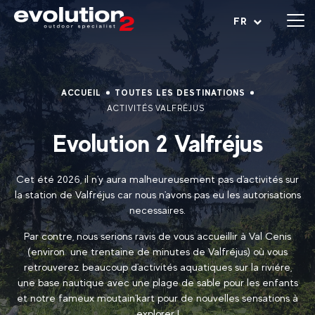
Ouvrir le menu
FR
ACCUEIL
TOUTES LES DESTINATIONS
ACTIVITÉS VALFRÉJUS
Evolution 2 Valfréjus
Cet été 2026, il n'y aura malheureusement pas d'activités sur
la station de Valfréjus car nous n'avons pas eu les autorisations
necessaires.
Par contre, nous serions ravis de vous accueillir à Val Cenis
(environ une trentaine de minutes de Valfréjus) où vous
retrouverez beaucoup d'activités aquatiques sur la riviére,
une base nautique avec une plage de sable pour les enfants
et notre fameux moutain'kart pour de nouvelles sensations à
explorer !