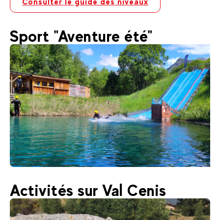
Consulter le guide des niveaux
Sport "Aventure été"
22
€
Valfréjus
Activités sur Val Cenis
Dès
Aquasensations® (Val Cenis)