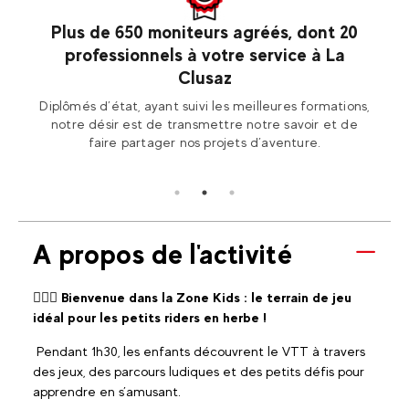
saz
Plus de 650 moniteurs agréés, dont 20
professionnels à votre service à La
les
Ren
Clusaz
2 La
Fran
Diplômés d’état, ayant suivi les meilleures formations,
notre désir est de transmettre notre savoir et de
faire partager nos projets d’aventure.
A propos de l'activité
🚵🏼‍♀️ Bienvenue dans la Zone Kids : le terrain de jeu
idéal pour les petits riders en herbe !
Pendant 1h30, les enfants découvrent le VTT à travers
des jeux, des parcours ludiques et des petits défis pour
apprendre en s’amusant.