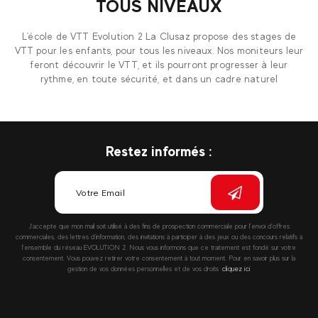
TOUS NIVEAUX
L'école de VTT Evolution 2 La Clusaz propose des stages de
VTT pour les enfants, pour tous les niveaux. Nos moniteurs leur
feront découvrir le VTT, et ils pourront progresser à leur
rythme, en toute sécurité, et dans un cadre naturel
Restez informés :
J’accepte que mon mail soit utilisé à des fins de prospection commerciale pour l’envoi d’offres
commerciales, des lettres d’information, des invitations à participer à des jeux ou des concours relatifs à
l’ensemble du réseau EVOLUTION 2. Nous vous informons que ce traitement est fondé sur votre
consentement. Vous pouvez retirer votre consentement à tout moment. Pour en savoir plus sur la
gestion de vos données personnelles et de vos droits :
cliquez ici