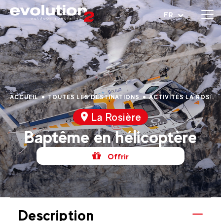
Ouvrir le menu
FR
ACCUEIL
TOUTES LES DESTINATIONS
ACTIVITÉS LA ROSIÈR
La Rosière
Baptême en hélicoptère
Offrir
Description