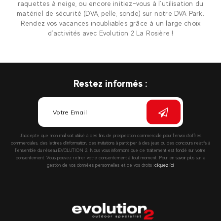
raquettes à neige, ou encore initiez-vous à l’utilisation du
matériel de sécurité (DVA, pelle, sonde) sur notre DVA Park.
Rendez vos vacances inoubliables grâce à un large choix
d’activités avec Evolution 2 La Rosière !
Restez informés :
J’accepte que mon mail soit utilisé à des fins de prospection commerciale pour l’envoi d’offres
commerciales, des lettres d’information, des invitations à participer à des jeux ou des concours relatifs à
l’ensemble du réseau EVOLUTION 2. Nous vous informons que ce traitement est fondé sur votre
consentement. Vous pouvez retirer votre consentement à tout moment. Pour en savoir plus sur la
gestion de vos données personnelles et de vos droits :
cliquez ici