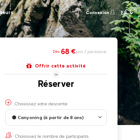
teurs
Connexion
FR
68
€
prix / personne
Dès
Offrir cette activité
ou
Réserver
Choisissez votre descente
🟢 Canyoning (à partir de 8 ans)
Choisissez le nombre de participants