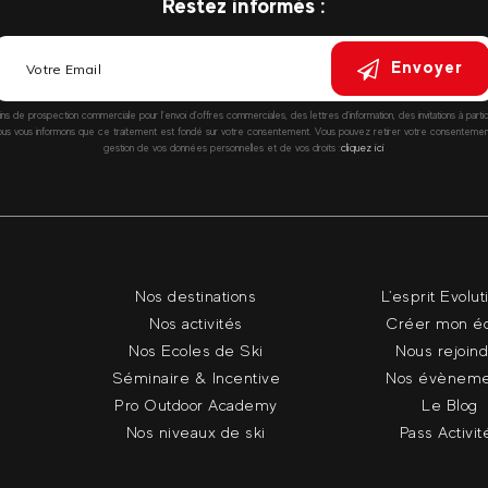
Restez informés :
Envoyer
fins de prospection commerciale pour l’envoi d’offres commerciales, des lettres d’information, des invitations à parti
vous informons que ce traitement est fondé sur votre consentement. Vous pouvez retirer votre consentement à
gestion de vos données personnelles et de vos droits :
cliquez ici
Nos destinations
L'esprit Evolut
Nos activités
Créer mon é
Nos Ecoles de Ski
Nous rejoin
Séminaire & Incentive
Nos évèneme
Pro Outdoor Academy
Le Blog
Nos niveaux de ski
Pass Activit