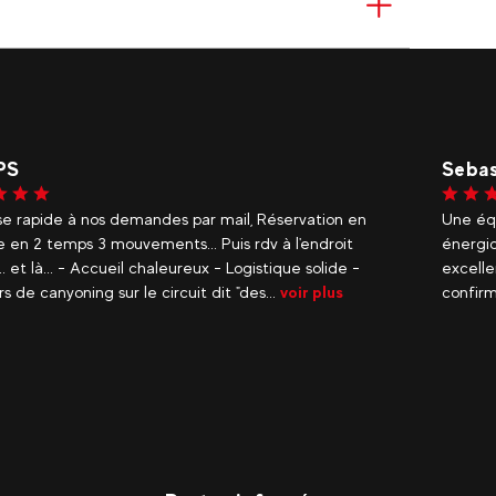
PS
Sebas
e rapide à nos demandes par mail, Réservation en
Une équ
 en 2 temps 3 mouvements... Puis rdv à l'endroit
énergiq
. et là... - Accueil chaleureux - Logistique solide -
excelle
s de canyoning sur le circuit dit "des...
voir plus
confirm