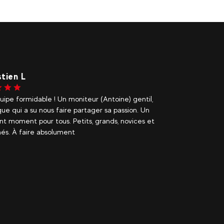
tien L
A. G.
ipe formidable ! Un moniteur (Antoine) gentil,
Une exp
ue qui a su nous faire partager sa passion. Un
découve
nt moment pour tous. Petits, grands, novices et
immense
és. À faire absolument
pro, sér