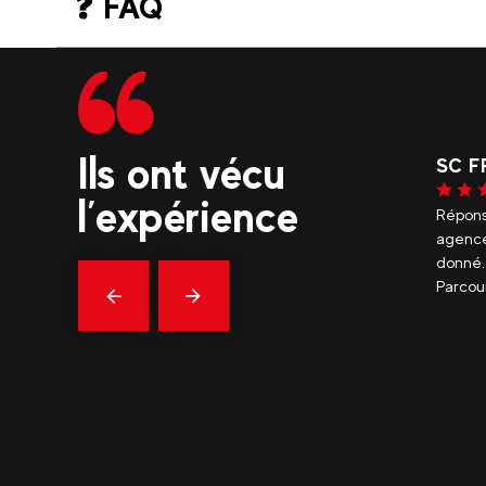
❓ FAQ
Ils ont vécu
SC F
l’expérience
périence incroyable ! Nous avons fait une descente
Répons
erte en canyoning en famille et tout était parfait. Un
agence
e merci à notre guide Antoine : extraordinaire ! Très
donné..
rieux, sécurisant, mais aussi super...
voir plus
Parcour
Précédent
En
savoir
plus