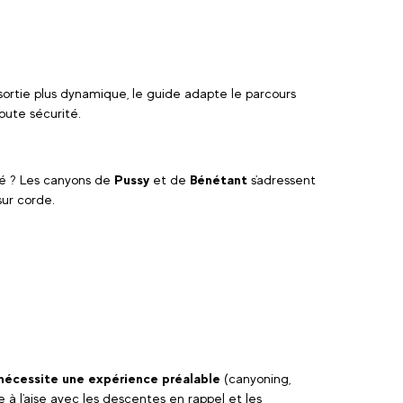
rtie plus dynamique, le guide adapte le parcours
oute sécurité.
gé ? Les canyons de
Pussy
et de
Bénétant
s'adressent
sur corde.
nécessite une expérience préalable
(canyoning,
e à l'aise avec les descentes en rappel et les