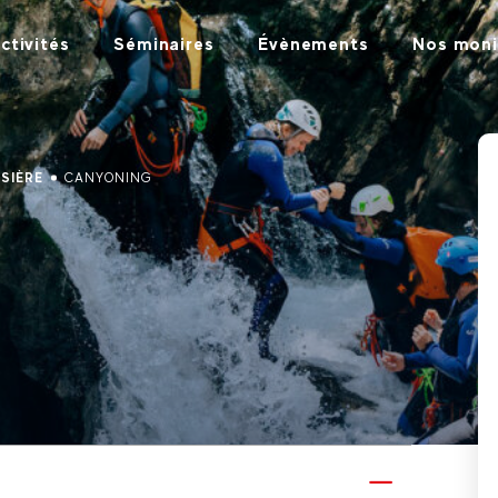
ctivités
Séminaires
Évènements
Nos moni
OSIÈRE
CANYONING