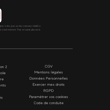
ciper à des jeux ou des concours relatifs à
 tout moment. Pour en savoir plus sur la
CGV
ion 2
Mentions légales
cole
Données Personnelles
dre
Exercer mes droits
nts
RGPD
Paramétrer vos cookies
és
Code de conduite