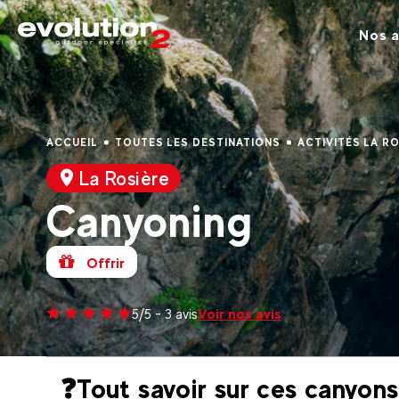
Nos a
ACCUEIL
TOUTES LES DESTINATIONS
ACTIVITÉS LA R
La Rosière
Canyoning
Offrir
Voir nos avis
5/5 - 3 avis
❓Tout savoir sur ces canyons