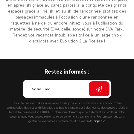
en après-ski grâce au paret, partez à la conquête des grands
espaces grâce à l’héliski et au ski de randonnée, profitez des
paysages immaculés à l’occasion d’une randonnée en
raquettes à neige, ou encore initiez-vous à l’utilisation du
matériel de sécurité (DVA, pelle, sonde) sur notre DVA Park.
Rendez vos vacances inoubliables grâce à un large choix
d’activités avec Evolution 2 La Rosière !
Restez informés :
J’accepte que mon mail soit utilisé à des fins de prospection commerciale pour l’envoi d’offres
commerciales, des lettres d’information, des invitations à participer à des jeux ou des concours relatifs à
l’ensemble du réseau EVOLUTION 2. Nous vous informons que ce traitement est fondé sur votre
consentement. Vous pouvez retirer votre consentement à tout moment. Pour en savoir plus sur la
gestion de vos données personnelles et de vos droits :
cliquez ici