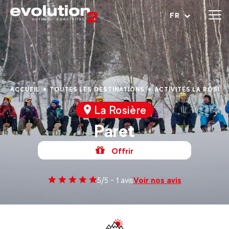
Ouvrir le menu
FR
ACCUEIL
TOUTES LES DESTINATIONS
ACTIVITÉS LA ROSIÈR
La Rosière
Paret
Offrir
Voir nos avis
5/5 - 1 avis