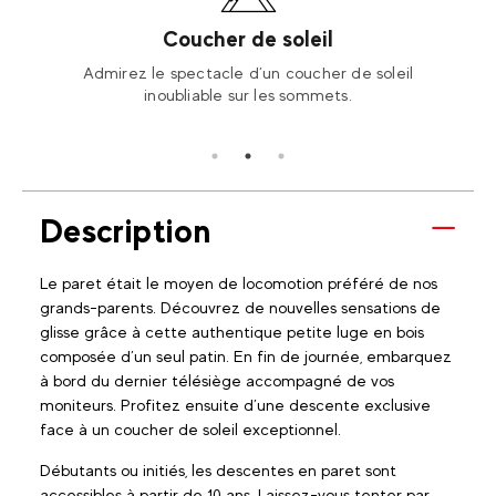
Coucher de soleil
nne
Admirez le spectacle d’un coucher de soleil
P
inoubliable sur les sommets.
s
Description
Le paret était le moyen de locomotion préféré de nos
grands-parents. Découvrez de nouvelles sensations de
glisse grâce à cette authentique petite luge en bois
composée d’un seul patin. En fin de journée, embarquez
à bord du dernier télésiège accompagné de vos
moniteurs. Profitez ensuite d’une descente exclusive
face à un coucher de soleil exceptionnel.
Débutants ou initiés, les descentes en paret sont
accessibles à partir de 10 ans. Laissez-vous tenter par