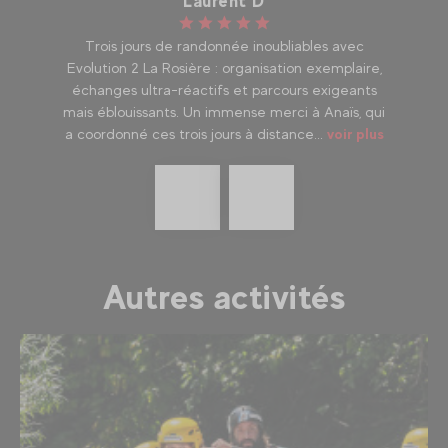
Laurent D
 de
Trois jours de randonnée inoubliables avec
Me
Evolution 2 La Rosière : organisation exemplaire,
échanges ultra-réactifs et parcours exigeants
mais éblouissants. Un immense merci à Anaïs, qui
a coordonné ces trois jours à distance...
voir plus
Précédent
En
savoir
plus
Autres activités