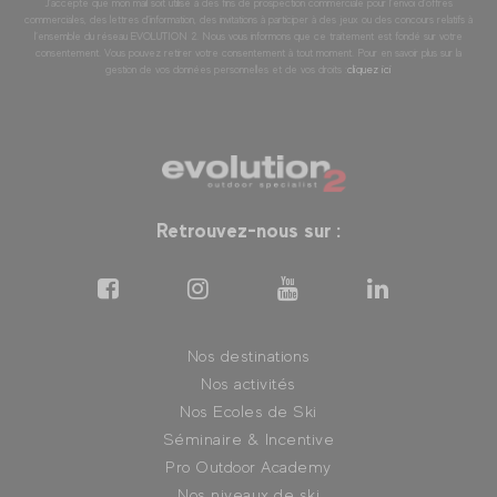
J’accepte que mon mail soit utilisé à des fins de prospection commerciale pour l’envoi d’offres
commerciales, des lettres d’information, des invitations à participer à des jeux ou des concours relatifs à
l’ensemble du réseau EVOLUTION 2. Nous vous informons que ce traitement est fondé sur votre
consentement. Vous pouvez retirer votre consentement à tout moment. Pour en savoir plus sur la
gestion de vos données personnelles et de vos droits :
cliquez ici
Retrouvez-nous sur :
Nos destinations
Nos activités
Nos Ecoles de Ski
Séminaire & Incentive
Pro Outdoor Academy
Nos niveaux de ski