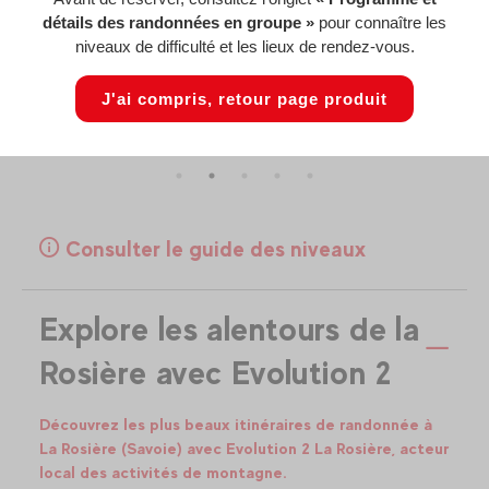
détails des randonnées en groupe »
pour connaître les
Convivialité
niveaux de difficulté et les lieux de rendez-vous.
our
Partager des moment de convivialité et de bonne
Par
é
humeur tout le long de l'expérience
J'ai compris, retour page produit
Consulter le guide des niveaux
Explore les alentours de la
Rosière avec Evolution 2
Découvrez les plus beaux itinéraires de randonnée à
La Rosière (Savoie) avec Evolution 2 La Rosière, acteur
local des activités de montagne.