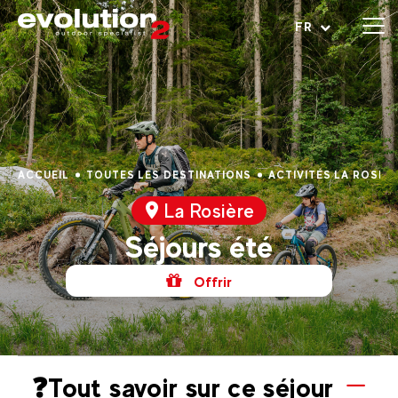
Ouvrir le menu
FR
ACCUEIL
TOUTES LES DESTINATIONS
ACTIVITÉS LA ROSIÈR
La Rosière
Séjours été
Offrir
❓Tout savoir sur ce séjour