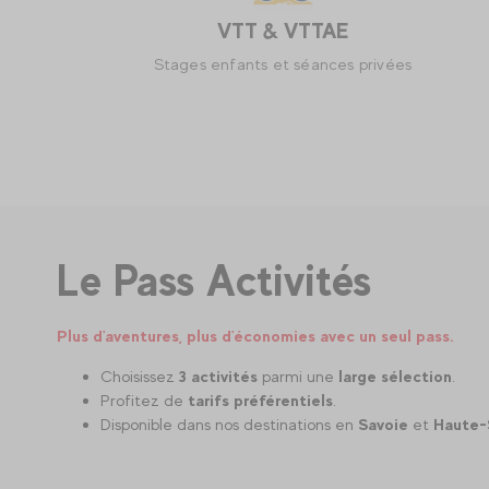
Randonnée Saveurs d'Alpage
Rencontre d'un éleveur et dégustation de Beaufort.
Le Pass Activités
Plus d'aventures, plus d'économies avec un seul pass.
Choisissez
3 activités
parmi une
large sélection
.
Profitez de
tarifs préférentiels
.
Disponible dans nos destinations en
Savoie
et
Haute-