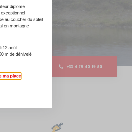
teur diplômé
 exceptionnel
se au coucher du soleil
ial en montagne
i 12 août
50 m de dénivelé
+33 4 79 40 19 80
e ma place