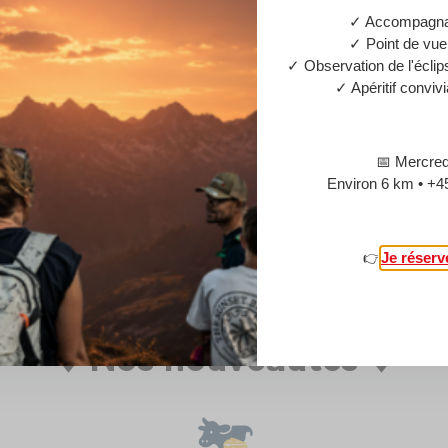
aujourd’hui ?
✓ Accompagna
✓ Point de vue
✓ Observation de l'éclip
✓ Apéritif conviv
📅 Mercred
Environ 6 km • +4
tre équipe
Contact
👉
Je réserv
⬇️ Nos nouveautés ⬇️