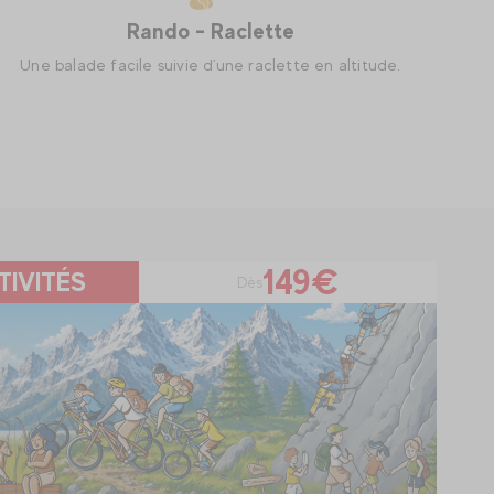
Trail
Des sorties encadrées pour tous les niveaux.
149€
TIVITÉS
Dès