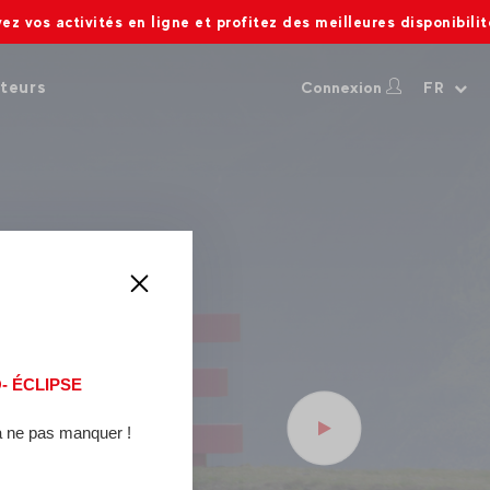
ctivités en ligne et profitez des meilleures disponibilités.
teurs
Connexion
FR
ère
n
Village Yéti
, un espace
aussi les passionnés en
 Bernardo
.
 ÉCLIPSE
door
pour petits et grands :
 ne pas manquer !
de quoi avez-vous envie