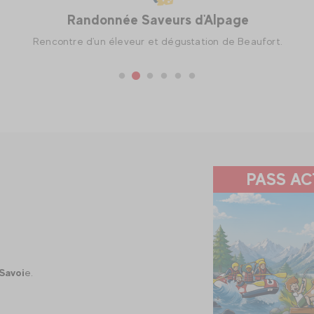
Rando - Raclette
Une balade facile suivie d'une raclette en altitude.
PASS AC
Savoi
e.