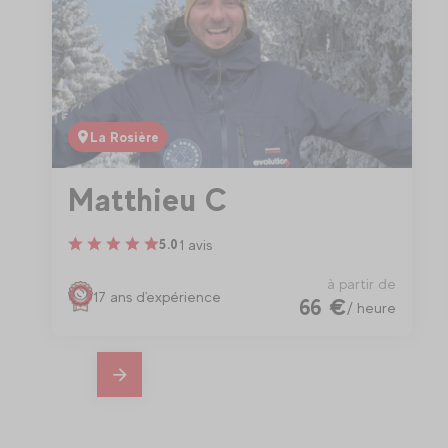
La Rosière
Matthieu C
1 avis
5.0
à partir de
17 ans d'expérience
66 €
/ heure
En
savoir
plus