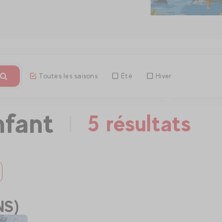
Toutes les saisons
Été
Hiver
Découvri
nfant
5 résultats
|
NS)