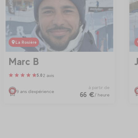
La Rosière
Marc B
2 avis
5.0
à partir de
9 ans d'expérience
66 €
/ heure