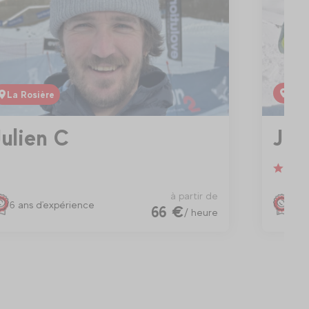
La R
La Rosière
Julien C
Jul
à partir de
6 ans d'expérience
27 
66 €
/ heure