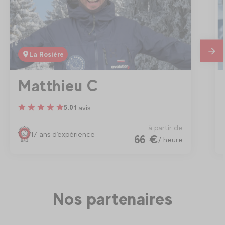
La Rosière
En
savo
plus
Matthieu C
1 avis
5.0
à partir de
17 ans d'expérience
66 €
/ heure
Nos partenaires