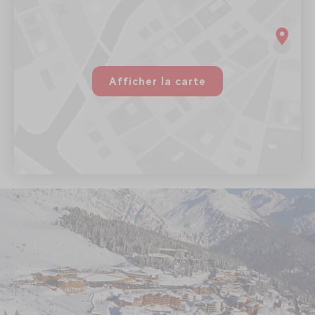
704 route du col du petit St-Bernard, 73700 Montvalezan
8h30-18h30
rgpd.advert.map
Voir sur Google Maps
Afficher la carte
Paramétrer