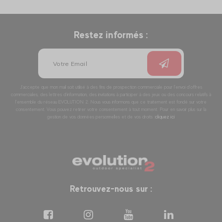
Restez informés :
J’accepte que mon mail soit utilisé à des fins de prospection commerciale pour l’envoi d’offres
commerciales, des lettres d’information, des invitations à participer à des jeux ou des concours relatifs à
l’ensemble du réseau EVOLUTION 2. Nous vous informons que ce traitement est fondé sur votre
consentement. Vous pouvez retirer votre consentement à tout moment. Pour en savoir plus sur la
gestion de vos données personnelles et de vos droits :
cliquez ici
Retrouvez-nous sur :