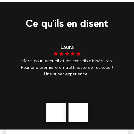
Ce qu'ils en disent
Erwann
s.
Avons passé un super moment à 9 sur un stand up
r!
paddle XXL! - 📍 Evolution 2 Lacanau
Précédent
En
savoir
plus