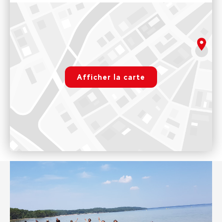
Evolution2 Lacanau Moutchic
Evolution2 Lacanau - Plage du Moutchic
Ouvert tous les jours
rgpd.advert.map
Voir sur Google Maps
Afficher la carte
Bike Expérience Lacanau
Paramétrer
29 route de l'Atlantique, Le Huga, 33680 Lacanau
9h00 - 19h30
Voir sur Google Maps