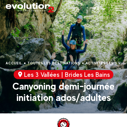
Ouvrir le menu
FR
ACCUEIL
TOUTES LES DESTINATIONS
ACTIVITÉS LES 3 VAL
Les 3 Vallées | Brides Les Bains
Canyoning demi-journée
initiation ados/adultes