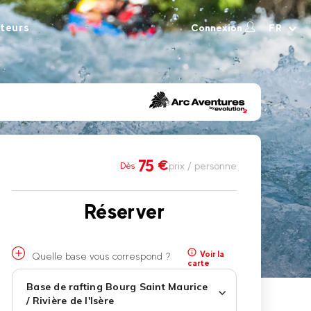
teurs
Connexion
FR
75
€
prix / personne
Dès
Réserver
Voir la
Quelle base vous correspond ?
carte
Base de rafting Bourg Saint Maurice
/ Rivière de l'Isère