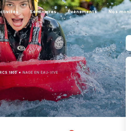
ctivités
Séminaires
Évènements
Nos moni
RCS 1800
NAGE EN EAU-VIVE