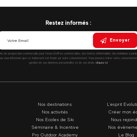
Restez informés :
Envoyer
fins de prospection commerciale pour l’envoi d’offres commerciales, des lettres d’information, des invitations à parti
vous informons que ce traitement est fondé sur votre consentement. Vous pouvez retirer votre consentement à
gestion de vos données personnelles et de vos droits :
cliquez ici
Nos destinations
L'esprit Evolut
Nos activités
Créer mon é
Nos Ecoles de Ski
Nous rejoin
Séminaire & Incentive
Nos évèneme
Pro Outdoor Academy
Le Blog