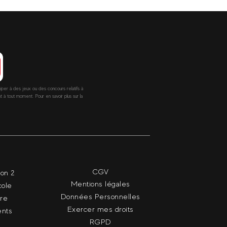
ciper à des jeux ou des concours relatifs à
 tout moment. Pour en savoir plus sur la
CGV
ion 2
Mentions légales
cole
Données Personnelles
dre
Exercer mes droits
nts
RGPD