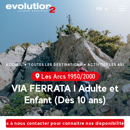
Ouvrir le menu
FR
ACCUEIL
TOUTES LES DESTINATIONS
ACTIVITÉS LES ARCS 
Les Arcs 1950/2000
VIA FERRATA I Adulte et
Enfant (Dès 10 ans)
as à nous contacter pour connaitre nos disponibilités ! 🔆