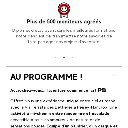
Plus de 500 moniteurs agréés
otre
Diplômés d’état, ayant suivi les meilleures formations,
Ren
ion2!
notre désir est de transmettre notre savoir et de
Fran
faire partager nos projets d’aventure.
AU PROGRAMME !
Accrochez-vous... l'aventure commence ici ! 🧗🏻
Offrez-vous une expérience unique entre ciel et roche
avec la Via Ferrata des Bettières à Peisey-Nancroix. Une
activité à mi-chemin entre randonnée et escalade
,
accessible à tous les amoureux de nature et de
sensations douces.
Équipé d'un baudrier, d'un casque et