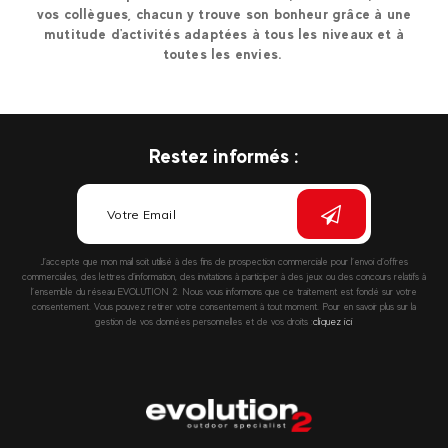
vos collègues, chacun y trouve son bonheur grâce à une
mutitude d'activités adaptées à tous les niveaux et à
toutes les envies.
Restez informés :
J’accepte que mon mail soit utilisé à des fins de prospection commerciale pour l’envoi d’offres
commerciales, des lettres d’information, des invitations à participer à des jeux ou des concours relatifs à
l’ensemble du réseau EVOLUTION 2. Nous vous informons que ce traitement est fondé sur votre
consentement. Vous pouvez retirer votre consentement à tout moment. Pour en savoir plus sur la
gestion de vos données personnelles et de vos droits :
cliquez ici