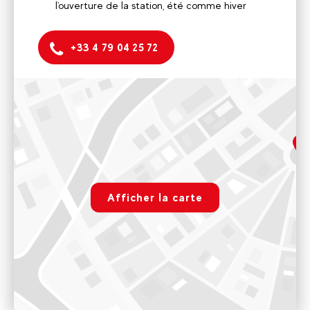
l'ouverture de la station, été comme hiver
+33 4 79 04 25 72
Arc 2000
Front de neige, résidence Aiguille Rouge
Bureau ouvert au public sur les mêmes dates que l'ouverture
de la station, été comme hiver
rgpd.advert.map
Voir sur Google Maps
Afficher la carte
Arc 1950
Paramétrer
Au centre du village, place de l'horloge
Bureau ouvert au public sur les mêmes dates que l'ouverture
de la station, été comme hiver
Voir sur Google Maps