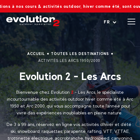
 nos cours & activités outdoor, hiver comme été, sont ouvertes !
Ouvrir le menu
FR
ACCUEIL
TOUTES LES DESTINATIONS
ACTIVITÉS LES ARCS 1950/2000
Evolution 2 - Les Arcs
Bienvenue chez Evolution
2
- Les Arcs, le spécialiste
incourtournable des activités outdoor hiver comme été à Arc
1950 et Arc 2000, qui vous accompagne toute l'année pour
vivre des expériences inoubliables en pleine nature.
De 3 à 99 ans, réservez en ligne vos activités d'hiver et d'été :
ski, snowboard, raquettes, parapente, rafting, VTT, VTTAE,
trottinette électrique, accrobranche, hydrospeed, canyoning,