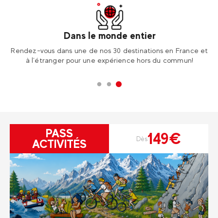
Dans le monde entier
tre
Rendez-vous dans une de nos 30 destinations en France et
É
er
à l’étranger pour une expérience hors du commun!
PASS
149€
Dès
ACTIVITÉS