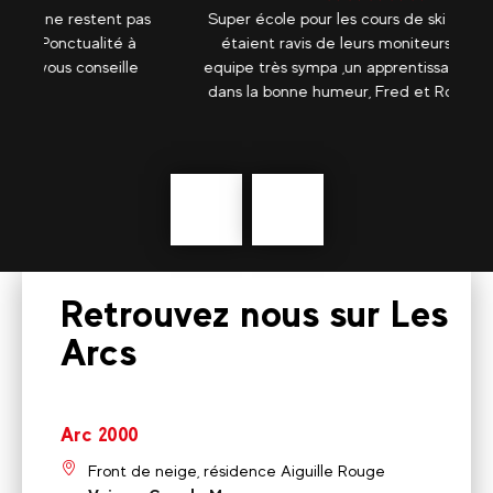
pas
Super école pour les cours de ski ! Les enfants
 à
étaient ravis de leurs moniteurs respectifs,
c
le
equipe très sympa ,un apprentissage ludique et
s
dans la bonne humeur, Fred et Romain au top.
Précédent
En
savoir
plus
Retrouvez nous sur Les
Arcs
Arc 2000
Front de neige, résidence Aiguille Rouge