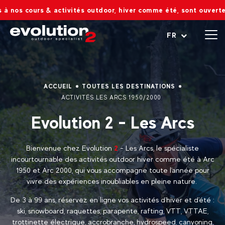
 & activités outdoor, hiver comme été, sont ouvertes ! Réservatio
Ouvrir le menu
FR
ACCUEIL
TOUTES LES DESTINATIONS
ACTIVITÉS LES ARCS 1950/2000
Evolution 2 - Les Arcs
Bienvenue chez Evolution
2
- Les Arcs, le spécialiste
incourtournable des activités outdoor hiver comme été à Arc
1950 et Arc 2000, qui vous accompagne toute l'année pour
vivre des expériences inoubliables en pleine nature.
De 3 à 99 ans, réservez en ligne vos activités d'hiver et d'été :
ski, snowboard, raquettes, parapente, rafting, VTT, VTTAE,
trottinette électrique, accrobranche, hydrospeed, canyoning,