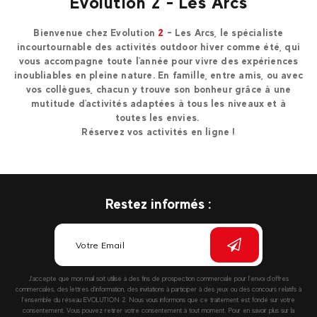
Evolution 2 - Les Arcs
Bienvenue chez Evolution
2
- Les Arcs, le spécialiste
incourtournable des activités outdoor hiver comme été, qui
vous accompagne toute l'année pour vivre des expériences
inoubliables en pleine nature. En famille, entre amis, ou avec
vos collègues, chacun y trouve son bonheur grâce à une
mutitude d'activités adaptées à tous les niveaux et à
toutes les envies.
Réservez vos activités en ligne !
Restez informés :
J’accepte que mon mail soit utilisé à des fins de prospection commerciale pour l’envoi d’offres
commerciales, des lettres d’information, des invitations à participer à des jeux ou des concours relatifs à
l’ensemble du réseau EVOLUTION 2. Nous vous informons que ce traitement est fondé sur votre
consentement. Vous pouvez retirer votre consentement à tout moment. Pour en savoir plus sur la