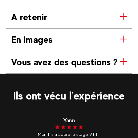
A retenir
En images
Vous avez des questions ?
Ils ont vécu l’expérience
Yann
es
Mon fils a adoré le stage VTT !
M