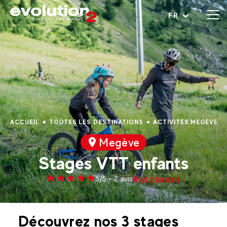
Ouvrir le menu
FR
ACCUEIL
TOUTES LES DESTINATIONS
ACTIVITÉS MEGÈVE
Megève
Stages VTT enfants
Voir nos avis
5/5 - 2 avis
Découvrez nos 3 stages