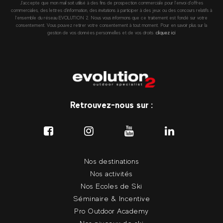
J’accepte que mon mail soit utilisé à des fins de prospection commerciale pour l’envoi d’offres
commerciales, des lettres d’information, des invitations à participer à des jeux ou des concours relatifs à
l’ensemble du réseau EVOLUTION 2. Nous vous informons que ce traitement est fondé sur votre
consentement. Vous pouvez retirer votre consentement à tout moment. Pour en savoir plus sur la
gestion de vos données personnelles et de vos droits :
cliquez ici
Retrouvez-nous sur :
Nos destinations
Nos activités
Nos Ecoles de Ski
Séminaire & Incentive
Pro Outdoor Academy