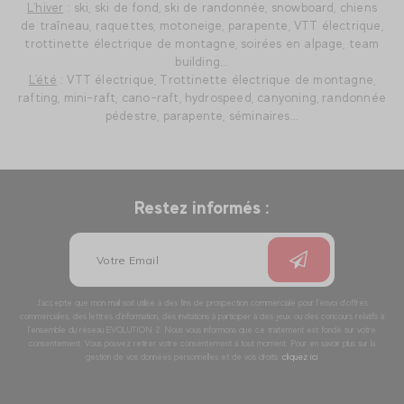
L'hiver
: ski, ski de fond, ski de randonnée, snowboard, chiens
de traîneau, raquettes, motoneige, parapente, VTT électrique,
trottinette électrique de montagne, soirées en alpage, team
building...
L'été
: VTT électrique, Trottinette électrique de montagne,
rafting, mini-raft, cano-raft, hydrospeed, canyoning, randonnée
pédestre, parapente, séminaires...
Restez informés :
J’accepte que mon mail soit utilisé à des fins de prospection commerciale pour l’envoi d’offres
commerciales, des lettres d’information, des invitations à participer à des jeux ou des concours relatifs à
l’ensemble du réseau EVOLUTION 2. Nous vous informons que ce traitement est fondé sur votre
consentement. Vous pouvez retirer votre consentement à tout moment. Pour en savoir plus sur la
gestion de vos données personnelles et de vos droits :
cliquez ici