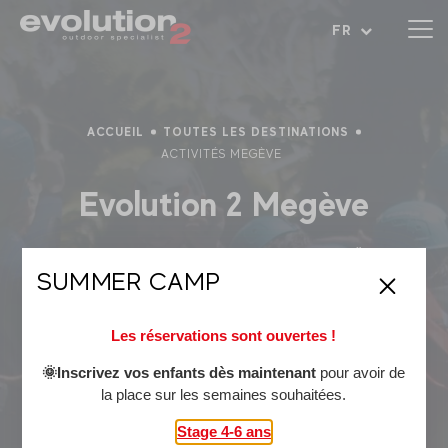
Ouvrir le menu
FR
ACCUEIL
TOUTES LES DESTINATIONS
ACTIVITÉS MEGÈVE
Evolution 2 Megève
Les activités à faire cet été à Megève 🌞
SUMMER CAMP
Village authentique de haute-savoie, cette station de
moyenne montagne vous réserve un large choix d'activités à
Les réservations sont ouvertes !
découvrir :
Canyoning
🌞Inscrivez vos enfants dès maintenant
,
rafting
ou encore
hydrospeed
, rafraîchissez vous
pour avoir de
la place sur les semaines souhaitées.
à la montagne !
Cani-rando
,
VTT électrique
Stage 4-6 ans
,
parapente
, les immanquables