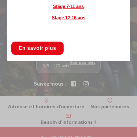
d'un séjour estivale.
Stage 7-11 ans
Bivouac
,
trail
coaching,
vélo de route
... L'itinérance à portée
Stage 12-16 ans
de main.
Offrez une expérience
Evolution 2 Megève
En savoir plus
Voir nos avis
5/5 - 170 avis
Suivez-nous :
Adresse et horaires d'ouverture
Nos partenaires
Besoin d'informations ?