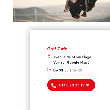
70
€
Millau
Dès
Vols en Parapente (biplace)
Golf Café
Avenue de Millau Plage
Voir sur Google Maps
De 10H00 à 18H00
+33 6 79 33 15 78