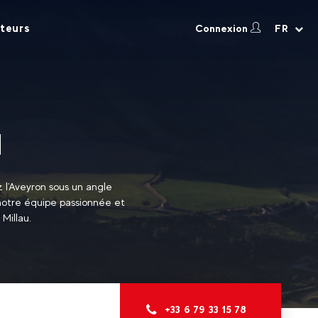
teurs
Connexion
FR
u
z l'Aveyron sous un angle
notre équipe passionnée et
Millau.
+33 6 79 33 15 78