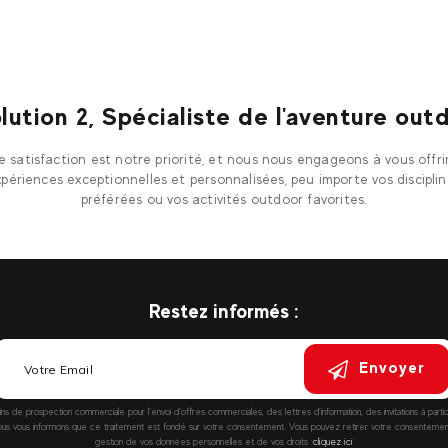
lution 2, Spécialiste de l'aventure out
e satisfaction est notre priorité, et nous nous engageons à vous offri
périences exceptionnelles et personnalisées, peu importe vos discipli
préférées ou vos activités outdoor favorites.
Restez informés :
Envoyer
fins de prospection commerciale pour l’envoi d’offres commerciales, des lettres d’information, des invitations à parti
vous informons que ce traitement est fondé sur votre consentement. Vous pouvez retirer votre consentement à
gestion de vos données personnelles et de vos droits :
cliquez ici