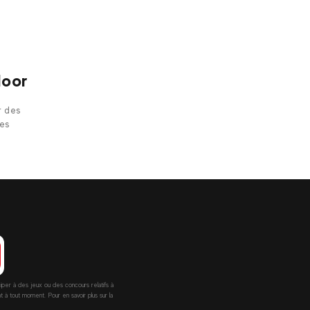
door
r des
nes
ciper à des jeux ou des concours relatifs à
 tout moment. Pour en savoir plus sur la