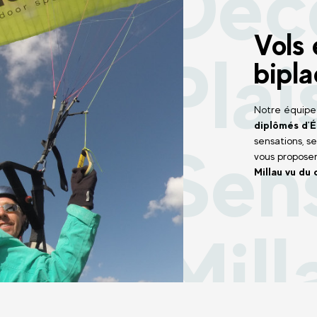
Déc
Vols
Plai
bipla
Notre équipe 
diplômés d'É
Sen
sensations, s
vous proposer
Millau vu du 
Mill