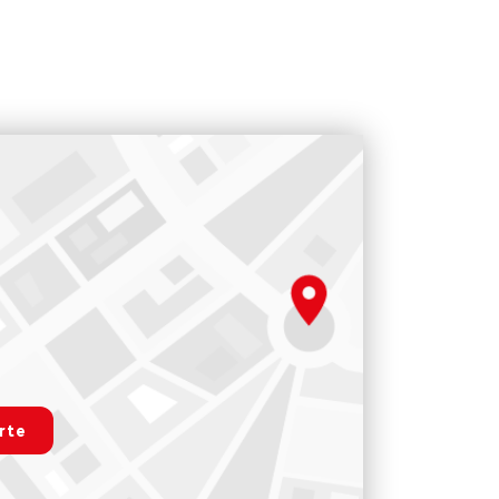
.map
rte
r