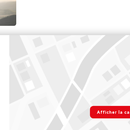
Golf Café
Avenue de Millau Plage
De 10H00 à 18H00
Voir sur Google Maps
rgpd.advert
Afficher la ca
Paramétre