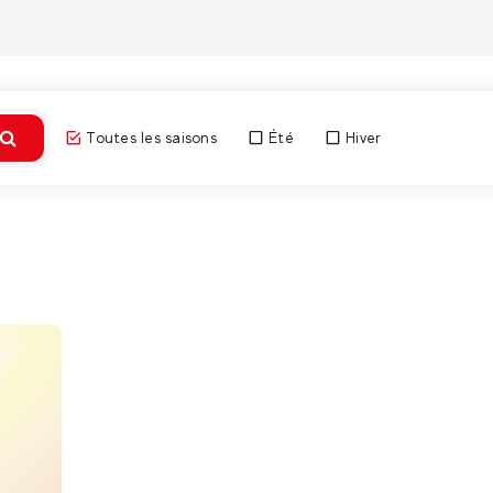
Ave
Toutes les saisons
Été
Hiver