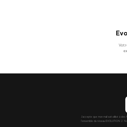
Evo
Votr
ex
J’accepte que mon mail soit utilisé à des 
l’ensemble du réseau EVOLUTION 2. Nous 