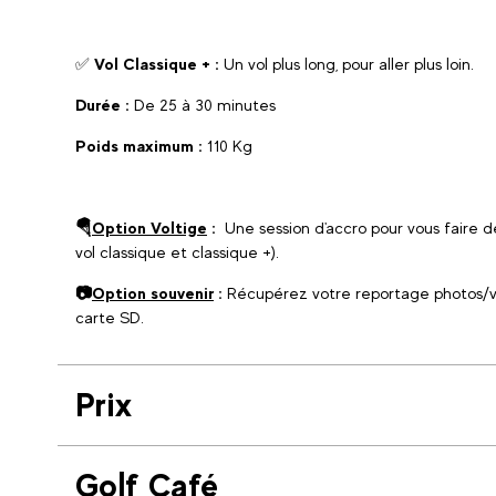
✅
Vol Classique + :
Un vol plus long, pour aller plus loin.
Durée :
De 25 à 30 minutes
Poids maximum :
110 Kg
🪂
Option Voltige
:
Une session d'accro pour vous faire d
vol classique et classique +).
📷
Option souvenir
:
Récupérez votre reportage photos/
carte SD.
Prix
Golf Café