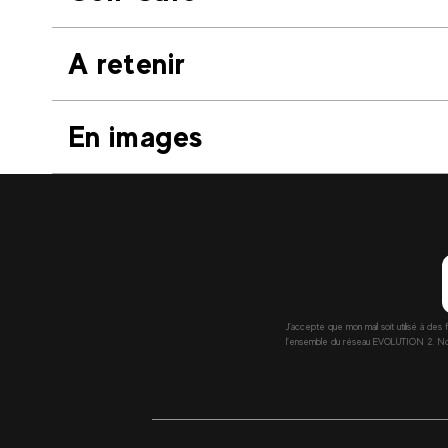
A retenir
En images
J’accepte que mon mail soit utilisé à des 
l’ensemble du réseau EVOLUTION 2. Nous 