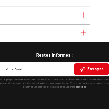
Restez informés :
Envoyer
fins de prospection commerciale pour l’envoi d’offres commerciales, des lettres d’information, des invitations à parti
vous informons que ce traitement est fondé sur votre consentement. Vous pouvez retirer votre consentement à
gestion de vos données personnelles et de vos droits :
cliquez ici