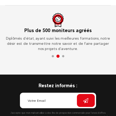
Plus de 500 moniteurs agréés
ur
Diplômés d’état, ayant suivi les meilleures formations, notre
Re
désir est de transmettre notre savoir et de faire partager
nos projets d’aventure.
Restez informés :
J’accepte que mon mail soit utilisé à des fins de prospection commerciale pour l’envoi d’offres