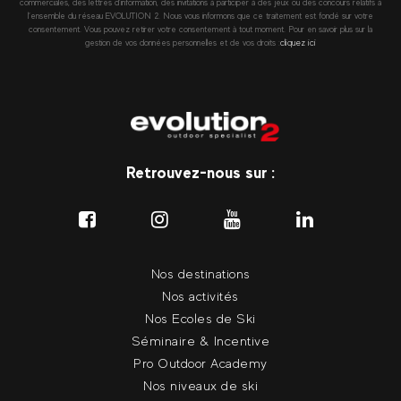
commerciales, des lettres d’information, des invitations à participer à des jeux ou des concours relatifs à
l’ensemble du réseau EVOLUTION 2. Nous vous informons que ce traitement est fondé sur votre
consentement. Vous pouvez retirer votre consentement à tout moment. Pour en savoir plus sur la
gestion de vos données personnelles et de vos droits :
cliquez ici
Retrouvez-nous sur :
Nos destinations
Nos activités
Nos Ecoles de Ski
Séminaire & Incentive
Pro Outdoor Academy
Nos niveaux de ski