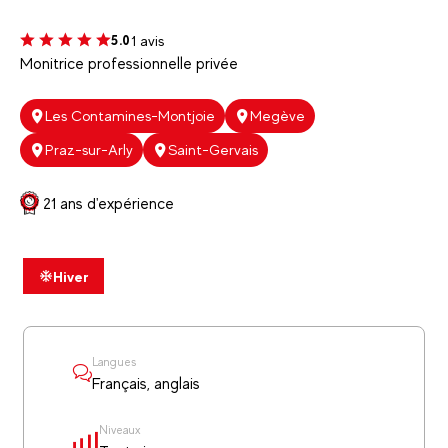
1 avis
5.0
Monitrice professionnelle privée
Les Contamines-Montjoie
Megève
Praz-sur-Arly
Saint-Gervais
21 ans d'expérience
Hiver
Langues
Français, anglais
Niveaux