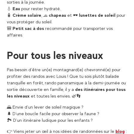
sorties à la journée.
💧
Eau
pour rester hydraté.
🧴
Crème solaire
, 🧢
chapeau
et 🕶️
lunettes de soleil
pour
vous protéger du soleil.
🎒
Petit sac à dos
recommandé pour transporter vos
affaires.
Pour tous les niveaux
Pas besoin d’être un(e) montagnard(e) chevronné(e) pour
profiter des randos avec Louis ! Que tu sois plutôt balade
tranquille en forêt, rando panoramique à la demi-journée ou
sortie découverte en famille, il y a
des itinéraires pour tous
les niveaux
et toutes les envies. 🌿👣
🌄 Envie d’un lever de soleil magique ?
🌲 D’une boucle facile pour observer la faune ?
🏞️ D’un itinéraire ludique pour les enfants ?
👉 Viens jeter un œil à nos idées de randonnées sur le
blog
: