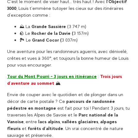
C’est le moment de viser haut… très haut ! Avec
l’Objectif
3000
, Louis t’emmène tutoyer les cieux sur des itinéraires
d’exception comme :
⛰️ La
Grande Sassière
(3 747 m)
🪨 Le
Rocher de la Davie (
3 157m)
🏞️ Le
Grand Cocor (
3 037m)
Une aventure pour les randonneurs aguerris, avec dénivelé,
crêtes et vues à 360°, et toujours la bonne humeur de Louis
pour vous encourager.
Tour du Mont Pourri - 3 jours en itinérance
:
Trois jours
d’aventure au sommet
🏔️
Envie de couper avec le quotidien et de plonger dans un
décor de carte postale ? Ce
parcours de randonnée
pédestre en montagne
est fait pour toi ! Pendant 3 jours, tu
traverses les Alpes de Savoie et le
Parc national de la
Vanoise
, entre
lacs alpins
,
vallées glaciaires
,
alpages
fleuris
et
forêts d’altitude
. Un vrai concentré de nature
sauvage et préservée.