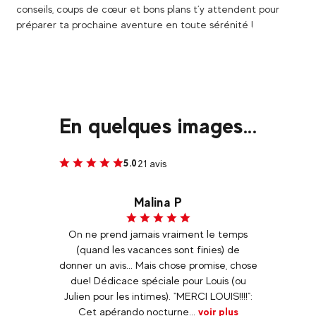
conseils, coups de cœur et bons plans t’y attendent pour
préparer ta prochaine aventure en toute sérénité !
En quelques images...
21 avis
5.0
Stéphanie D
temps
Un grand merci à Louis Raquette pour
Choue
 de
cette sortie apéro raquette. Gentillesse,
matin
, chose
attention et simplicité. Un cocktail pour
 (ou
une soirée réussie avec notre groupe de
!!!!":
cousins bretons. Ps : merci pour les
lus
recommandations validées...
voir plus