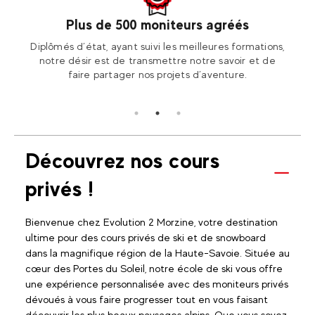
Plus de 500 moniteurs agréés
otre
Diplômés d’état, ayant suivi les meilleures formations,
Ren
ion2!
notre désir est de transmettre notre savoir et de
Fran
faire partager nos projets d’aventure.
Découvrez nos cours
privés !
Bienvenue chez Evolution 2 Morzine, votre destination
ultime pour des cours privés de ski et de snowboard
dans la magnifique région de la Haute-Savoie. Située au
cœur des Portes du Soleil, notre école de ski vous offre
une expérience personnalisée avec des moniteurs privés
dévoués à vous faire progresser tout en vous faisant
découvrir les plus beaux paysages alpins. Que vous soyez