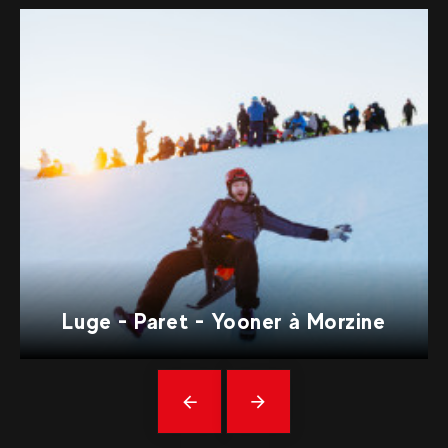
Luge - Paret - Yooner à Morzine
Précédent
En
savoir
plus