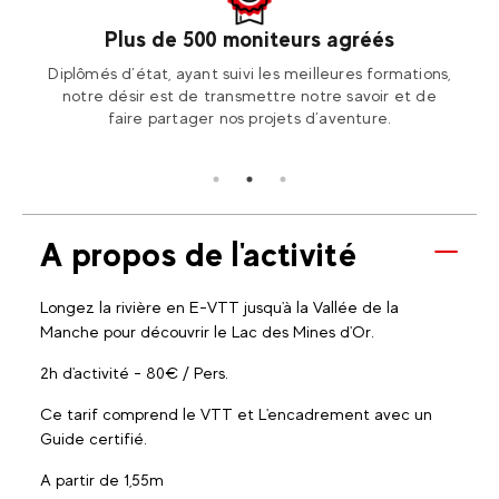
Plus de 500 moniteurs agréés
otre
Diplômés d’état, ayant suivi les meilleures formations,
Ren
ion2!
notre désir est de transmettre notre savoir et de
Fran
faire partager nos projets d’aventure.
A propos de l'activité
Longez la rivière en E-VTT jusqu'à la Vallée de la
Manche pour découvrir le Lac des Mines d'Or.
2h d'activité - 80€ / Pers.
Ce tarif comprend le VTT et L'encadrement avec un
Guide certifié.
A partir de 1,55m