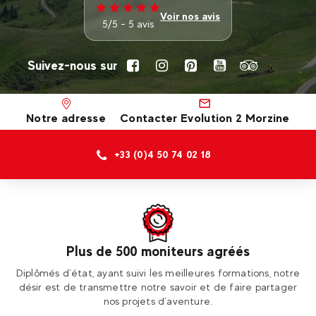
Voir nos avis
5/5 - 5 avis
Suivez-nous sur
Notre adresse
Contacter Evolution 2 Morzine
+33 (0)4 50 74 02 18
Plus de 500 moniteurs agréés
ur
Diplômés d’état, ayant suivi les meilleures formations, notre
Re
désir est de transmettre notre savoir et de faire partager
nos projets d’aventure.