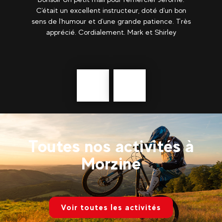
urs
C'était un excellent instructeur, doté d'un bon
tr
de
sens de l'humour et d'une grande patience. Très
apprécié. Cordialement. Mark et Shirley
Précédent
En
savoir
plus
Toutes nos activités à
Morzine
Voir toutes les activités