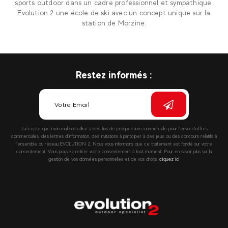
sports outdoor dans un cadre professionnel et sympathique.
Evolution 2 une école de ski avec un concept unique sur la
station de Morzine.
Restez informés :
J’accepte que mon mail soit utilisé à des fins de prospection commerciale pour l’envoi d’offres
commerciales, des lettres d’information, des invitations à participer à des jeux ou des concours relatifs à
l’ensemble du réseau EVOLUTION 2. Nous vous informons que ce traitement est fondé sur votre
consentement. Vous pouvez retirer votre consentement à tout moment. Pour en savoir plus sur la
gestion de vos données personnelles et de vos droits :
cliquez ici