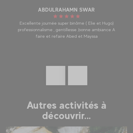
ABDULRAHAMN SWAR
go)
Excellente journée super binôme ( Elie et Hugo)
No
e A
professionnalisme , gentillesse ,bonne ambiance A
l'
faire et refaire Abed et Mayssa
g
nos
Précédent
En
savoir
plus
Autres activités à
découvrir...