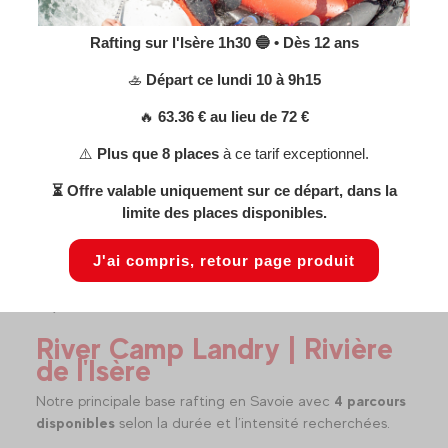
Du débutant au sportif
Rafting sur l'Isère 1h30 🔵 • Dès 12 ans
s et
Le rafting en Savoie fait partie des MUST Français
Dépar
🚣
Départ ce lundi 10 à 9h15
avec des rapides de classe II à IV. Moniteurs
et le
professionnels diplômés.
🔥
63.36 € au lieu de 72 €
⚠️
Plus que 8 places
à ce tarif exceptionnel.
⏳ Offre valable uniquement sur ce départ, dans la
limite des places disponibles.
Consulter le guide des niveaux
J'ai compris, retour page produit
Quelle base choisir ?
River Camp Landry | Rivière
de l'Isère
Notre principale base rafting en Savoie avec
4 parcours
disponibles
selon la durée et l’intensité recherchées.