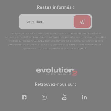
Restez informés :
J’accepte que mon mail soit utilisé à des fins de prospection commerciale pour l’envoi d’offres
commerciales, des lettres d’information, des invitations à participer à des jeux ou des concours relatifs à
l’ensemble du réseau EVOLUTION 2. Nous vous informons que ce traitement est fondé sur votre
consentement. Vous pouvez retirer votre consentement à tout moment. Pour en savoir plus sur la
gestion de vos données personnelles et de vos droits :
cliquez ici
Retrouvez-nous sur :