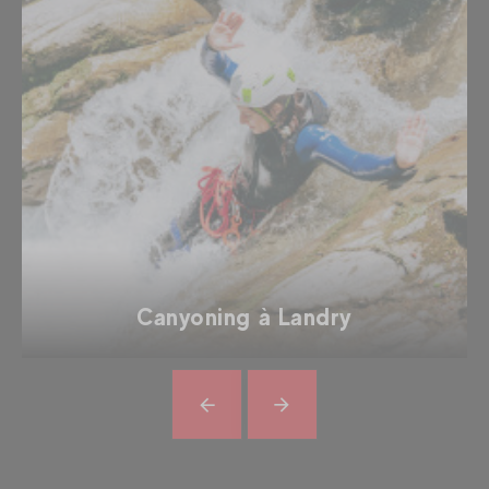
Canyoning à Landry
Précédent
En
savoir
plus