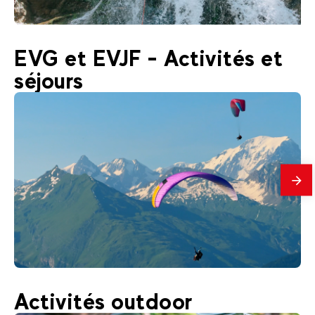
58
€
Landry
EVG et EVJF - Activités et
Dès
Canyoning
séjours
En
savo
plus
130
€
Landry
Activités outdoor
Dès
Parapente en été à Bourg-Saint-