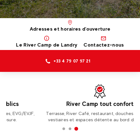
Adresses et horaires d'ouverture
Le River Camp de Landry
Contactez-nous
+33 4 79 07 97 21
River Camp tout confort
JF,
Terrasse, River Café, restaurant, douches chaudes,
D
vestiaires et espaces détente au bord de l’Isère.