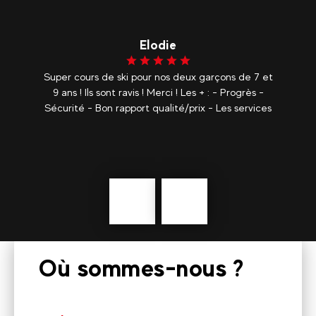
Lorine
 et
Nous avons adoré ce moment partager il est
-
tellement bien d’apprendre à skier en cours
ces
particulier, en plus avec des moniteurs aussi
agréables et patient c’est très appréciable je
recommandes vivement. La qualité de
l'enseignement...
voir plus
Précédent
En
savoir
plus
Où sommes-nous ?