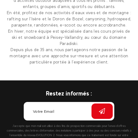
d’activités outdoor adaptées à tous les profils : familles,
enfants, groupes d’amis, sportifs ou débutants.
En été, profitez de nos activités d’eaux vives et de montagne :
rafting sur l’Isère et le Doron de Bozel, canyoning, hydrospeed,
parapente, randonnées, e-scoot ou encore accrobranche.
En hiver, notre équipe est spécialisée dans les cours privés de
ski et snowboard à Peisey-Vallandry, au cœur du domaine
Paradiski.
Depuis plus de 35 ans, nous partageons notre passion de la
montagne avec une approche sur-mesure et une attention
particulière portée à l’expérience client.
Restez informés :
J’accepte que mon mail soit utilisé à des fins de prospection commerciale pour l’envoi d’offres
commerciales, des lettres d’information, des invitations à participer à des jeux ou des concours relatifs à
l’ensemble du réseau EVOLUTION 2. Nous vous informons que ce traitement est fondé sur votre