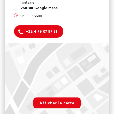
fontaine
Voir sur Google Maps
9h00 - 18h00
+33 4 79 07 97 21
Ecole de Ski, VTT
58 Passage Lucas Curton, VALLANDRY, 73210 Landry,
France
9h00 - 12h00 et 16h00 - 18h00
Voir sur Google Maps
Base de Rafting de Landry
rgpd.advert.map
181 Route du Perrey, LANDRY, 73210 Landry, France
Afficher la carte
Paramétrer
9h00 - 19h00