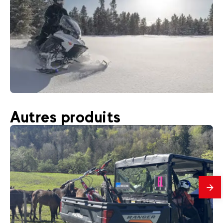
150
€
La Plagne Altitude
Autres produits
Dès
Motoneige électrique
En
savo
plus