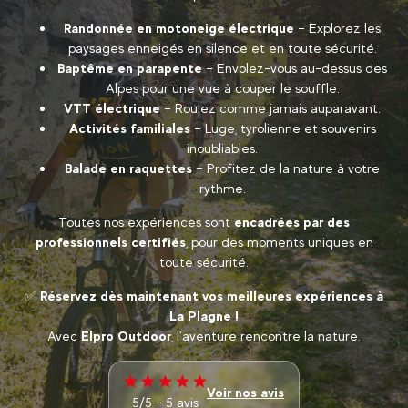
Randonnée en motoneige électrique
– Explorez les
paysages enneigés en silence et en toute sécurité.
Baptême en parapente
– Envolez-vous au-dessus des
Alpes pour une vue à couper le souffle.
VTT électrique
– Roulez comme jamais auparavant.
Activités familiales
– Luge, tyrolienne et souvenirs
inoubliables.
Balade en raquettes
– Profitez de la nature à votre
rythme.
Toutes nos expériences sont
encadrées par des
professionnels certifiés
, pour des moments uniques en
toute sécurité.
✅
Réservez dès maintenant vos meilleures expériences à
La Plagne !
Avec
Elpro Outdoor
, l’aventure rencontre la nature.
Voir nos avis
5/5 - 5 avis