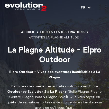
Ouvrir le menu
FR
ACCUEIL
TOUTES LES DESTINATIONS
ACTIVITÉS LA PLAGNE ALTITUDE
La Plagne Altitude - Elpro
Outdoor
Elpro Outdoor – Vivez des aventures inoubliables à La
Plagne
Découvrez les meilleures activités outdoor avec
Elpro
Outdoor by Evolution 2
à
La Plagne
(Belle Plagne, Plagne
Centre, Plagne 1800 & Plagne Soleil). Que vous soyez en
quête de sensations fortes ou de moments en famille, nous
avons ce qu’il vous faut :