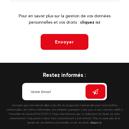
Pour en savoir plus sur la gestion de vos données
personnelles et vos droits :
cliquez ici
Envoyer
Restez informés :
J’accepte que mon mail soit utilisé à des fins de prospection commerciale pour l’envoi d’offres
commerciales, des lettres d’information, des invitations à participer à des jeux ou des concours relatifs à
l’ensemble du réseau EVOLUTION 2. Nous vous informons que ce traitement est fondé sur votre
consentement. Vous pouvez retirer votre consentement à tout moment. Pour en savoir plus sur la
gestion de vos données personnelles et de vos droits :
cliquez ici