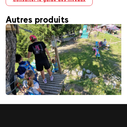
Autres produits
18
€
La Plagne Altitude
Dès
Parcours aventure