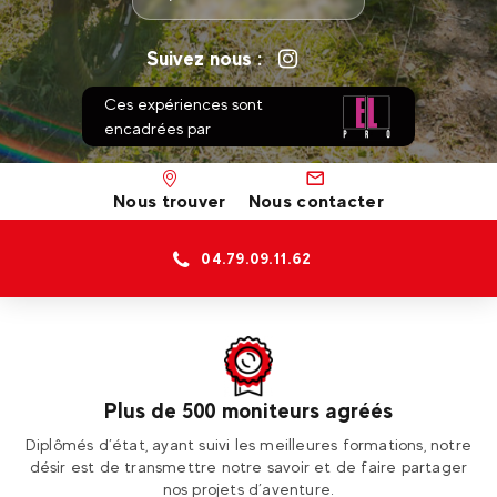
Suivez nous :
Ces expériences sont
encadrées par
Nous trouver
Nous contacter
04.79.09.11.62
Plus de 500 moniteurs agréés
ur
Diplômés d’état, ayant suivi les meilleures formations, notre
Re
désir est de transmettre notre savoir et de faire partager
nos projets d’aventure.