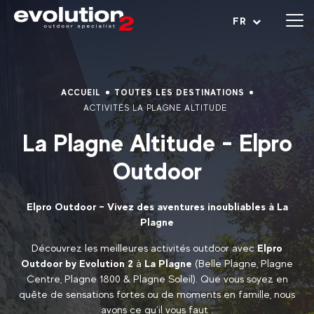
Ouvrir le menu
FR
ACCUEIL
TOUTES LES DESTINATIONS
ACTIVITÉS LA PLAGNE ALTITUDE
La Plagne Altitude - Elpro
Outdoor
Elpro Outdoor – Vivez des aventures inoubliables à La
Plagne
Découvrez les meilleures activités outdoor avec
Elpro
Outdoor by Evolution 2
à
La Plagne
(Belle Plagne, Plagne
Centre, Plagne 1800 & Plagne Soleil). Que vous soyez en
quête de sensations fortes ou de moments en famille, nous
avons ce qu’il vous faut :