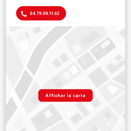
04.79.09.11.62
Elpro Skimium Belle Plagne
Centre Commercial Amont 73210 La Plagne Tarentaise
8h45 - 19h
Voir sur Google Maps
Décathlon Mountain Plagne 1800
221 route departementale residence Lauze, 73210 La
rgpd.advert.map
Plagne Tarentaise
Afficher la carte
Paramétrer
8h45-12h30 et 14h30-18h45
Voir sur Google Maps
Elpro Skimium Plagne Soleil