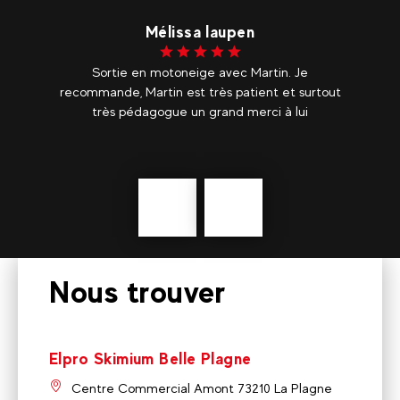
Mélissa laupen
t
Sortie en motoneige avec Martin. Je
ser
recommande, Martin est très patient et surtout
Ro
très pédagogue un grand merci à lui
upe
s
Précédent
En
savoir
plus
Nous trouver
Elpro Skimium Belle Plagne
Centre Commercial Amont 73210 La Plagne