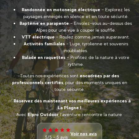
Randonnée en motoneige électrique
– Explorez les
paysages enneigés en silence et en toute sécurité.
Baptême en parapente
– Envolez-vous au-dessus des
Alpes pour une vue à couper le souffle.
VTT électrique
– Roulez comme jamais auparavant.
Activités familiales
– Luge, tyrolienne et souvenirs
inoubliables.
Balade en raquettes
– Profitez de la nature à votre
rythme.
Toutes nos expériences sont
encadrées par des
professionnels certifiés
, pour des moments uniques en
toute sécurité.
✅
Réservez dès maintenant vos meilleures expériences à
La Plagne !
Avec
Elpro Outdoor
, l’aventure rencontre la nature.
Voir nos avis
5/5 - 5 avis