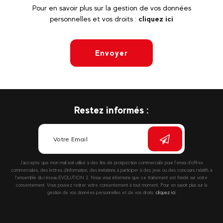
Pour en savoir plus sur la gestion de vos données
personnelles et vos droits :
cliquez ici
Envoyer
Restez informés :
J’accepte que mon mail soit utilisé à des fins de prospection commerciale pour l’envoi d’offres
commerciales, des lettres d’information, des invitations à participer à des jeux ou des concours relatifs à
l’ensemble du réseau EVOLUTION 2. Nous vous informons que ce traitement est fondé sur votre
consentement. Vous pouvez retirer votre consentement à tout moment. Pour en savoir plus sur la
gestion de vos données personnelles et de vos droits :
cliquez ici