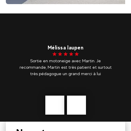
150
€
La Plagne Altitude
Dès
Motoneige électrique
Mélissa laupen
t
Sortie en motoneige avec Martin. Je
ser
recommande, Martin est très patient et surtout
Ro
très pédagogue un grand merci à lui
upe
s
Précédent
En
savoir
plus