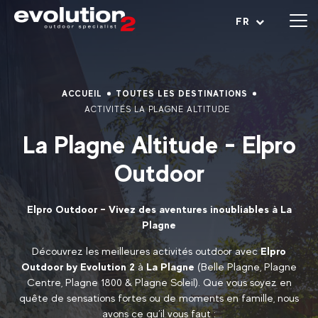
Ouvrir le menu
FR
ACCUEIL
TOUTES LES DESTINATIONS
ACTIVITÉS LA PLAGNE ALTITUDE
La Plagne Altitude - Elpro
Outdoor
Elpro Outdoor – Vivez des aventures inoubliables à La
Plagne
Découvrez les meilleures activités outdoor avec
Elpro
Outdoor by Evolution 2
à
La Plagne
(Belle Plagne, Plagne
Centre, Plagne 1800 & Plagne Soleil). Que vous soyez en
quête de sensations fortes ou de moments en famille, nous
avons ce qu’il vous faut :