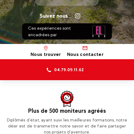
Suivez nous :
Ces expériences sont
encadrées par
Nous trouver
Nous contacter
04.79.09.11.62
Plus de 500 moniteurs agréés
ur
Diplômés d’état, ayant suivi les meilleures formations, notre
Re
désir est de transmettre notre savoir et de faire partager
nos projets d’aventure.