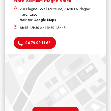
Elpro Skimium Plagne Soleil
231 Plagne Soleil route de, 73210 La Plagne
Tarentaise
Voir sur Google Maps
8h45-12h30 et 14h30-18h45
04.79.09.11.62
Elpro Skimium Belle Plagne
Centre Commercial Amont 73210 La Plagne Tarentaise
8h45 - 19h
Voir sur Google Maps
Décathlon Mountain Plagne 1800
221 route departementale residence Lauze, 73210 La
rgpd.advert.map
Plagne Tarentaise