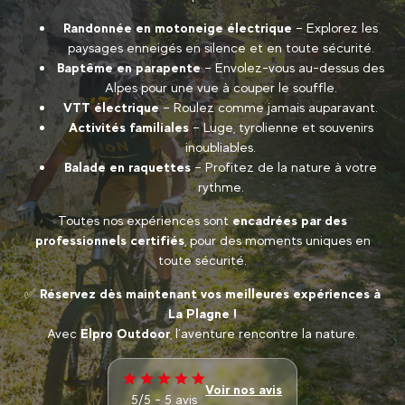
Randonnée en motoneige électrique
– Explorez les
paysages enneigés en silence et en toute sécurité.
Baptême en parapente
– Envolez-vous au-dessus des
Alpes pour une vue à couper le souffle.
VTT électrique
– Roulez comme jamais auparavant.
Activités familiales
– Luge, tyrolienne et souvenirs
inoubliables.
Balade en raquettes
– Profitez de la nature à votre
rythme.
Toutes nos expériences sont
encadrées par des
professionnels certifiés
, pour des moments uniques en
toute sécurité.
✅
Réservez dès maintenant vos meilleures expériences à
La Plagne !
Avec
Elpro Outdoor
, l’aventure rencontre la nature.
Voir nos avis
5/5 - 5 avis