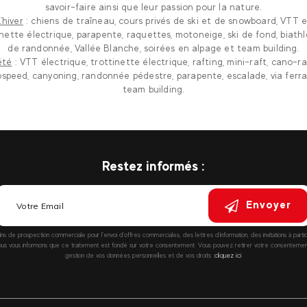
savoir-faire ainsi que leur passion pour la nature.
'hiver
: chiens de traîneau, cours privés de ski et de snowboard, VTT e
inette électrique, parapente, raquettes, motoneige, ski de fond, biathlo
de randonnée, Vallée Blanche, soirées en alpage et team building.
été
: VTT électrique, trottinette électrique, rafting, mini-raft, cano-ra
speed, canyoning, randonnée pédestre, parapente, escalade, via ferr
team building.
Restez informés :
Envoyer
fins de prospection commerciale pour l’envoi d’offres commerciales, des lettres d’information, des invitations à parti
vous informons que ce traitement est fondé sur votre consentement. Vous pouvez retirer votre consentement à
gestion de vos données personnelles et de vos droits :
cliquez ici