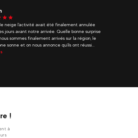
n
Patric
e neige l'activité avait été finalement annulée
Une trè
s jours avant notre arrivée. Quelle bonne surprise
en Traî
ous sommes finalement arrivés sur la région, le
environ
ne sonne et on nous annonce qu'ils ont réussi...
us
re !
tent à
eurs