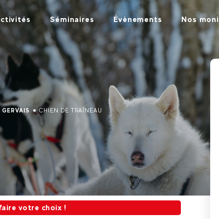
ctivités
Séminaires
Évènements
Nos moni
T GERVAIS
CHIEN DE TRAÎNEAU
re choix !