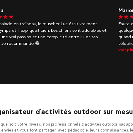
a
Mario
balade en traîneau, le muscher Luc était vraiment
Faute d
ympa et il expliquait bien. Les chiens sont adorables et
quelque
 une vrai passion et une complicité entre lui et ses
quand n
s. Je recommande 😁
télépho
voir pl
anisateur d'activités outdoor sur mesu
que soit votre niveau, nos professsionnels d’activités outdoor s'adap
 envies et vous font partager, avec pédagogie, leurs connaissances, l