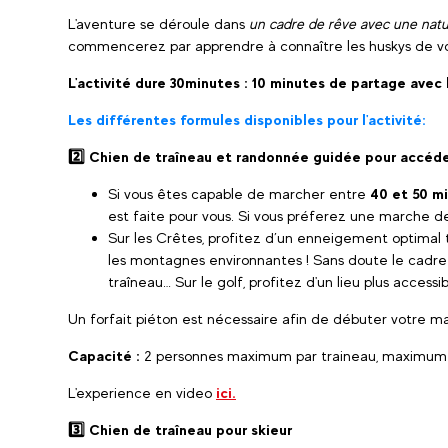
L'aventure se déroule dans
un cadre de rêve avec une nat
commencerez par apprendre à connaître les huskys de votre 
L'activité dure 30minutes : 10 minutes de partage avec 
Les différentes formules disponibles pour l'activité:
2️⃣ Chien de traîneau et randonnée guidée pour accéder 
Si vous êtes capable de marcher entre
40 et 50 m
est faite pour vous. Si vous préferez une marche de 
Sur les Crêtes, profitez d’un enneigement optimal 
les montagnes environnantes ! Sans doute le cadre 
traîneau… Sur le golf, profitez d'un lieu plus accessib
Un forfait piéton est nécessaire afin de débuter votre
Capacité :
2 personnes maximum par traineau, maximum 17
L'experience en video
ici.
3️⃣ Chien de traîneau pour skieur