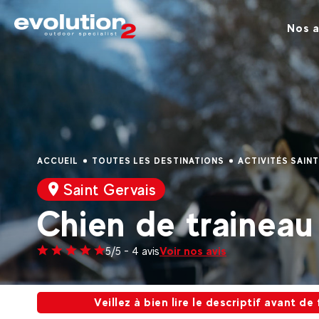
Nos a
ACCUEIL
TOUTES LES DESTINATIONS
ACTIVITÉS SAIN
Saint Gervais
Chien de traineau
Voir nos avis
5/5 - 4 avis
Veillez à bien lire le descriptif avant de faire vot