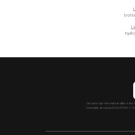
L
trott
L'
hydro
J’accepte que mon mail soit utilisé à des 
l’ensemble du réseau EVOLUTION 2. Nous 