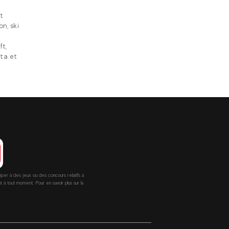
t
n, ski
ft,
ata et
ciper à des jeux ou des concours relatifs à
 tout moment. Pour en savoir plus sur la