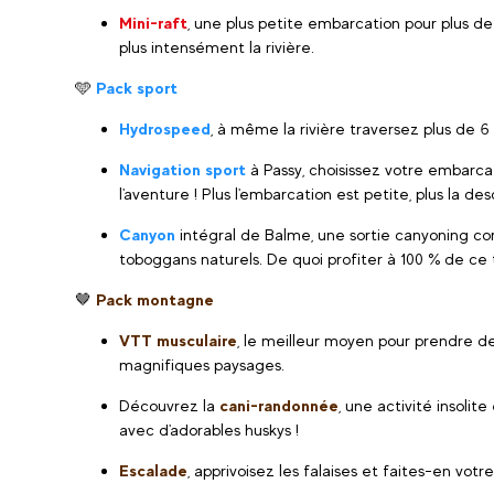
Mini-raft
, une plus petite embarcation pour plus de
plus intensément la rivière.
🩵
Pack sport
Hydrospeed
, à même la rivière traversez plus de 6
Navigation sport
à Passy, choisissez votre embarcat
l'aventure ! Plus l'embarcation est petite, plus la
Canyon
intégral de Balme, une sortie canyoning c
toboggans naturels. De quoi profiter à 100 % de ce t
🤎
Pack montagne
VTT musculaire
, le meilleur moyen pour prendre de 
magnifiques paysages.
Découvrez la
cani-randonnée
, une activité insoli
avec d'adorables huskys !
Escalade
, apprivoisez les falaises et faites-en votr