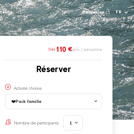
teurs
Connexion
FR
110
€
prix / personne
Dès
Réserver
Activité choisie
❤️Pack famille
Nombre de participants
1