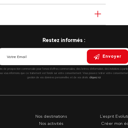
Restez informés :
Envoyer
fins de prospection commerciale pour l’envoi d’offres commerciales, des lettres d’information, des invitations à parti
vous informons que ce traitement est fondé sur votre consentement. Vous pouvez retirer votre consentement à
gestion de vos données personnelles et de vos droits :
cliquez ici
Nos destinations
L'esprit Evolut
Nos activités
Créer mon é