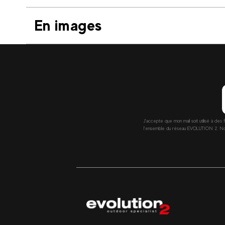
En images
J’accepte que mon mail soit utilisé à des 
l’ensemble du réseau EVOLUTION 2. Nous 