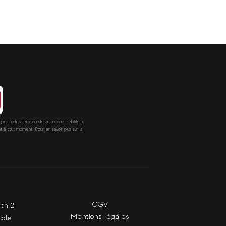
ciper à des jeux ou des concours relatifs à
 tout moment. Pour en savoir plus sur la
CGV
ion 2
Mentions légales
cole