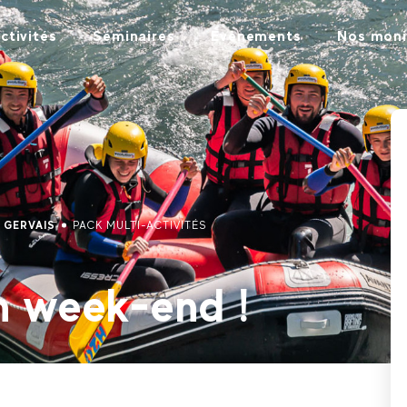
ctivités
Séminaires
Évènements
Nos moni
T GERVAIS
PACK MULTI-ACTIVITÉS
un week-end !