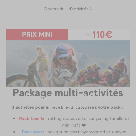
Découvrir + d'activités ⤵️
110€
PRIX MINI
Dès
Package multi-activités
Economisez 20€ par
personne
3 activités pour un week-end, choisissez votre pack :
Pack famille
: rafting découverte, canyoning famille et
mini-raft ❤️
Pack sport
: navigation sport, hydrospeed et canyon