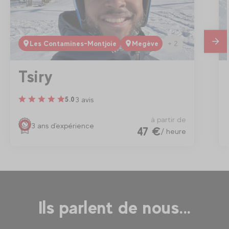
+ 2
Les Contamines-Montjoie
Megève
En
savo
plus
Tsiry
3 avis
5.0
à partir de
3 ans d'expérience
47 €
/ heure
Ils parlent de nous...