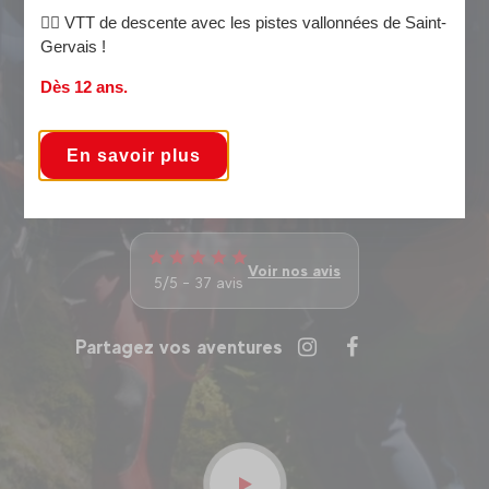
La
randonnée
🚵‍♀️ VTT de descente avec les pistes vallonnées de Saint-
Gervais !
Les activités inmanquables de l'été :
Dès 12 ans.
Le
VTT électrique
Les
stages multi-activités
Le
stage eaux vives
En savoir plus
N'attendez plus pour réserver vos activités cet été à
Saint-Gervais !
Voir nos avis
5/5 - 37 avis
Partagez vos aventures