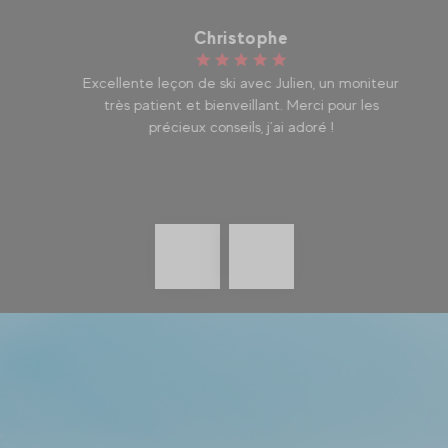
Christophe
!!!
Excellente leçon de ski avec Julien, un moniteur
Je
très patient et bienveillant. Merci pour les
ét
précieux conseils, j’ai adoré !
co
Précédent
En
savoir
plus