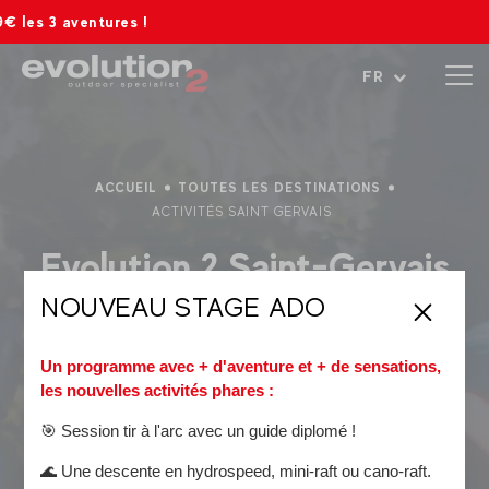
ntures !
Ouvrir le menu
FR
ACCUEIL
TOUTES LES DESTINATIONS
ACTIVITÉS SAINT GERVAIS
Evolution 2 Saint-Gervais
NOUVEAU STAGE ADO
Ecole de ski et d'aventures
, Evolution 2 Saint-Gervais vous
accompagne à travers vos experiences au pied du Mont-
Un programme avec + d'aventure et + de sensations,
Blanc !
les nouvelles activités phares :
Les activités phares de l'été :
🎯 Session tir à l'arc avec un guide diplomé !
Le
canyoning
🌊 Une descente en hydrospeed, mini-raft ou cano-raft.
Le
rafting