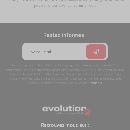
pédestre, parapente, séminaires...
Restez informés :
J’accepte que mon mail soit utilisé à des fins de prospection commerciale pour l’envoi d’offres
commerciales, des lettres d’information, des invitations à participer à des jeux ou des concours relatifs à
l’ensemble du réseau EVOLUTION 2. Nous vous informons que ce traitement est fondé sur votre
consentement. Vous pouvez retirer votre consentement à tout moment. Pour en savoir plus sur la
gestion de vos données personnelles et de vos droits :
cliquez ici
Retrouvez-nous sur :