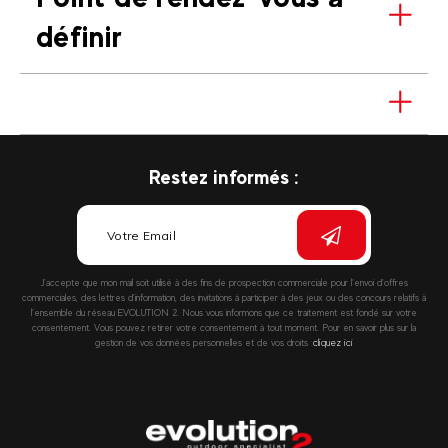
définir
Restez informés :
J’accepte que mon mail soit utilisé à des fins de prospection commerciale pour l’envoi d’offres
commerciales, des lettres d’information, des invitations à participer à des jeux ou des concours relatifs à
l’ensemble du réseau EVOLUTION 2. Nous vous informons que ce traitement est fondé sur votre
consentement. Vous pouvez retirer votre consentement à tout moment. Pour en savoir plus sur la
gestion de vos données personnelles et de vos droits :
cliquez ici