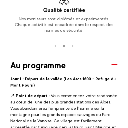
Qualité certifiée
oard,
Nos moniteurs sont diplômés et expérimentés.
Une é
er !
Chaque activité est encadrée dans le respect des
normes de sécurité.
Au programme
Jour 1 :
Départ de la vallée (Les Arcs 1600 - Refuge du
Mont Pourri)
📍
Point de départ :
Vous commencez votre randonnée
au cœur de l'une des plus grandes stations des Alpes.
Vous abandonnerez l'empreinte de l'homme sur la
montagne pour les grands espaces sauvages du Parc
National de la Vanoise. Ce village est facilement
accessible par funiculaire depuis Bourg Saint Maurice et