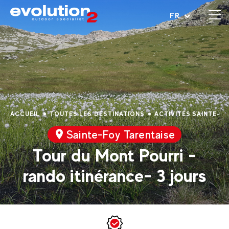
Ouvrir le menu
FR
ACCUEIL
TOUTES LES DESTINATIONS
ACTIVITÉS SAINTE-F
Sainte-Foy Tarentaise
Tour du Mont Pourri -
rando itinérance- 3 jours