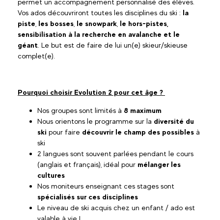
permet un accompagnement personnalisé des élèves.
Vos ados découvriront toutes les disciplines du ski :
la
piste
,
les bosses
,
le snowpark
,
le hors-pistes,
sensibilisation à la recherche en avalanche et le
géant
. Le but est de faire de lui un(e) skieur/skieuse
complet(e).
Pourquoi choisir Evolution 2 pour cet âge ?
Nos groupes sont limités à
8 maximum
Nous orientons le programme sur la
diversité du
ski
pour faire
découvrir le champ des possibles
à
ski
2 langues sont souvent parlées pendant le cours
(anglais et français), idéal pour
mélanger les
cultures
Nos moniteurs enseignant ces stages sont
spécialisés sur ces disciplines
Le niveau de ski acquis chez un enfant / ado est
valable à vie !