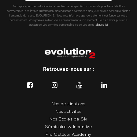
J’accepte que mon mail soit utilisé à des fins de prospection commerciale pour l’envoi d’offres
commerciales, des lettres d’information, des invitations à participer à des jeux ou des concours relatifs à
l’ensemble du réseau EVOLUTION 2. Nous vous informons que ce traitement est fondé sur votre
consentement. Vous pouvez retirer votre consentement à tout moment. Pour en savoir plus sur la
gestion de vos données personnelles et de vos droits :
cliquez ici
Retrouvez-nous sur :
Nos destinations
Nos activités
Nos Ecoles de Ski
Séminaire & Incentive
Pro Outdoor Academy