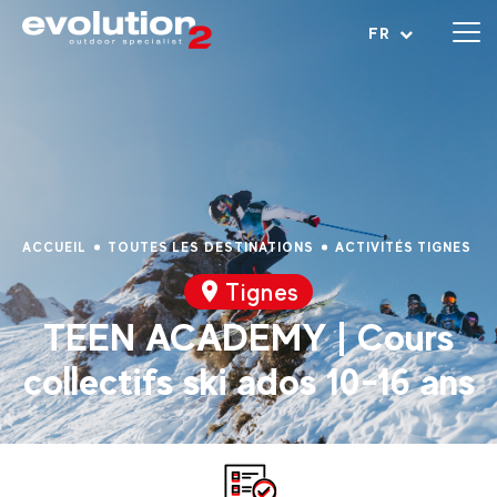
Ouvrir le menu
FR
ACCUEIL
TOUTES LES DESTINATIONS
ACTIVITÉS TIGNES
Tignes
TEEN ACADEMY | Cours
collectifs ski ados 10-16 ans