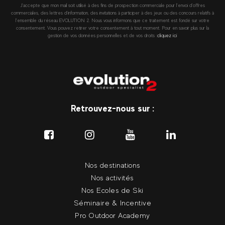
J’accepte que mon mail soit utilisé à des fins de prospection commerciale pour l’envoi d’offres
commerciales, des lettres d’information, des invitations à participer à des jeux ou des concours relatifs à
l’ensemble du réseau EVOLUTION 2. Nous vous informons que ce traitement est fondé sur votre
consentement. Vous pouvez retirer votre consentement à tout moment. Pour en savoir plus sur la
gestion de vos données personnelles et de vos droits :
cliquez ici
Retrouvez-nous sur :
Nos destinations
Nos activités
Nos Ecoles de Ski
Séminaire & Incentive
Pro Outdoor Academy