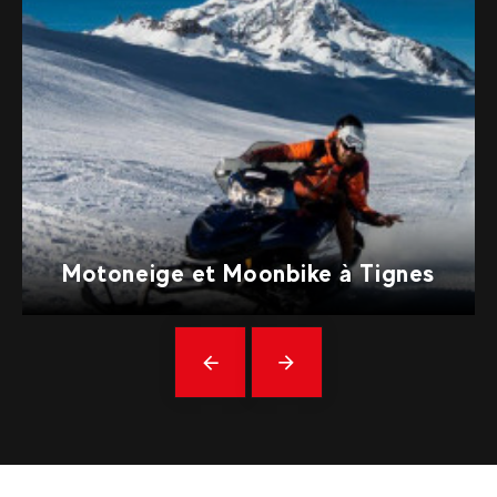
Motoneige et Moonbike à Tignes
Précédent
En
savoir
plus