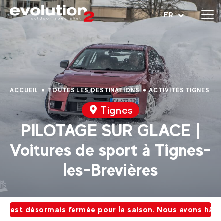
Ouvrir le menu
FR
ACCUEIL
TOUTES LES DESTINATIONS
ACTIVITÉS TIGNES
Tignes
PILOTAGE SUR GLACE |
Voitures de sport à Tignes-
les-Brevières
est désormais fermée pour la saison. Nous avons hâte de vo