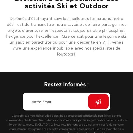
activités Ski et Outdoor
Diplômés d’état, ayant suivi les meilleures formations, notre
désir est de transmettre notre savoir et de faire partager nos
projets d’aventure, en respectant toujours notre philosophie :
l’exigence pour l’excellence ! Que ce soit pour une leçon de ski,
un saut en parachute ou pour une descente en VTT, venez
vivre une expérience inoubliable avec nos spécialistes de
l'outdoor!
Restez informés :
J’accepte que mon mail soit utilisé à des fins de prospection commerciale pour l’envoi d’offres
commerciales, des lettres d’information, des invitations à participer à des jeux ou des concours relatifs à
l’ensemble du réseau EVOLUTION 2. Nous vous informons que ce traitement est fondé sur votre
consentement. Vous pouvez retirer votre consentement à tout moment. Pour en savoir plus sur la