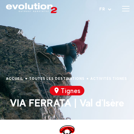
Ouvrir le menu
FR
ACCUEIL
TOUTES LES DESTINATIONS
ACTIVITÉS TIGNES
Tignes
VIA FERRATA | Val d'Isère