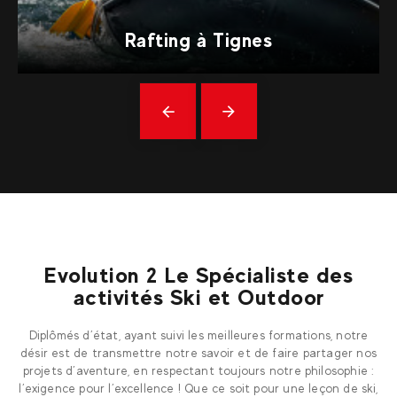
Rafting à Tignes
Précédent
En
savoir
plus
Evolution 2 Le Spécialiste des
activités Ski et Outdoor
Diplômés d’état, ayant suivi les meilleures formations, notre
désir est de transmettre notre savoir et de faire partager nos
projets d’aventure, en respectant toujours notre philosophie :
l’exigence pour l’excellence ! Que ce soit pour une leçon de ski,