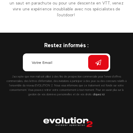
un saut en parachute ou pour une descente en VTT, venez
vivre une expérience inoubliable avec nos spécialistes de
l'outdoor!
Restez informés :
J’accepte que mon mail soit utilisé à des fins de prospection commerciale pour l’envoi d’offres
commerciales, des lettres d’information, des invitations à participer à des jeux ou des concours relatifs à
l’ensemble du réseau EVOLUTION 2. Nous vous informons que ce traitement est fondé sur votre
consentement. Vous pouvez retirer votre consentement à tout moment. Pour en savoir plus sur la
gestion de vos données personnelles et de vos droits :
cliquez ici