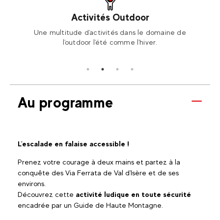
Activités Outdoor
ski ou
Une multitude d'activités dans le domaine de
Rése
l'outdoor l'été comme l'hiver.
Au programme
L'escalade en falaise accessible !
Prenez votre courage à deux mains et partez à la
conquête des Via Ferrata de Val d'Isère et de ses
environs.
Découvrez cette
activité ludique en toute sécurité
encadrée par un Guide de Haute Montagne.